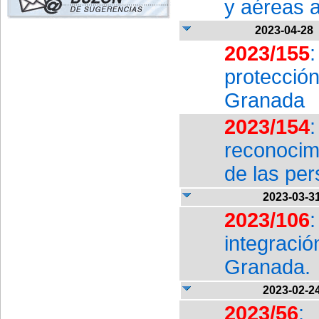
y aéreas 
2023-04-28
2023/155
protecció
Granada
2023/154
reconocim
de las pe
2023-03-3
2023/106
integrac
Granada.
2023-02-2
2023/56
: 