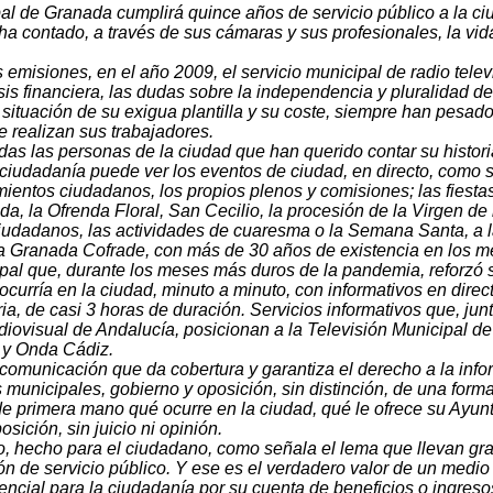
pal de Granada cumplirá quince años de servicio público a la 
a contado, a través de sus cámaras y sus profesionales, la vid
 emisiones, en el año 2009, el servicio municipal de radio telev
sis financiera, las dudas sobre la independencia y pluralidad d
la situación de su exigua plantilla y su coste, siempre han pesa
e realizan sus trabajadores.
as las personas de la ciudad que han querido contar su historia,
 ciudadanía puede ver los eventos de ciudad, en directo, como si
ientos ciudadanos, los propios plenos y comisiones; las fiestas
a, la Ofrenda Floral, San Cecilio, la procesión de la Virgen de 
iudadanos, las actividades de cuaresma o la Semana Santa, a l
a Granada Cofrade, con más de 30 años de existencia en los m
pal que, durante los meses más duros de la pandemia, reforzó su
curría en la ciudad, minuto a minuto, con informativos en direct
ia, de casi 3 horas de duración. Servicios informativos que, jun
iovisual de Andalucía, posicionan a la Televisión Municipal de
 y Onda Cádiz.
comunicación que da cobertura y garantiza el derecho a la info
municipales, gobierno y oposición, sin distinción, de una forma
 primera mano qué ocurre en la ciudad, qué le ofrece su Ayunt
sición, sin juicio ni opinión.
o, hecho para el ciudadano, como señala el lema que llevan gr
ión de servicio público. Y ese es el verdadero valor de un medi
encial para la ciudadanía por su cuenta de beneficios o ingresos