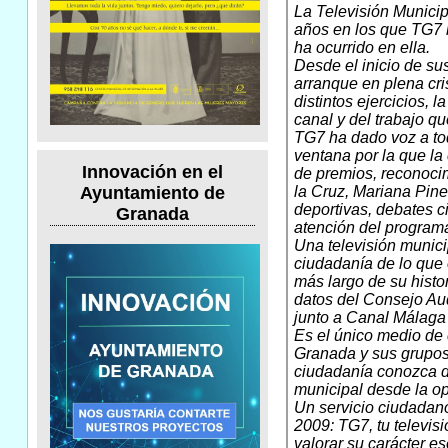
La Televisión Munici
años en los que TG7 h
ha ocurrido en ella.
Desde el inicio de sus
arranque en plena cri
distintos ejercicios, 
canal y del trabajo qu
TG7 ha dado voz a tod
ventana por la que la
Innovación en el
de premios, reconocim
la Cruz, Mariana Pined
Ayuntamiento de
deportivas, debates c
Granada
atención del program
Una televisión munici
ciudadanía de lo que o
más largo de su histor
datos del Consejo Aud
junto a Canal Málaga
Es el único medio de 
Granada y sus grupos 
ciudadanía conozca de
municipal desde la opo
Un servicio ciudadan
2009: TG7, tu televis
valorar su carácter es