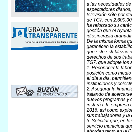
a las necesidades de
espectadores diarios,
televisión sólo por d
de TG7, con 2.600.000
ha reforzado su carác
gestión que el Ayunta
idiosincrasia granadi
De la misma forma que
garanticen la estabil
que este establezca c
derechos de sus traba
TG7, que adopte los
1. Reconocer la labor
posición como medio d
el día a día, permitie
instituciones y colecti
2. Asegurar la financ
tratando de acercarse 
nuevos programas y c
instará a la empresa 
2016, así como explor
sus trabajadores y la 
3. Solicitar que, en 
servicio municipal qu
aborden tanto en la C