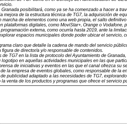
rvicio.
 Granada posibilitará, como ya se ha comenzado a hacer a trav
la mejora de la estructura técnica de TG7, la adquisición de e
en marcha de elementos como una web propia, el salto definitiv
 en plataformas digitales, como MoviStar+, Orange o Vodafone, p
 programación externa, como ocurría hasta 2019, ante la limitaci
explorar espacios municipales donde poder ubicar el servicio, co
grama claro que detalle la cadena de mando del servicio público
a figura de director/a y/o responsable de contenidos.
os de TG7 en la lista de protocolo del Ayuntamiento de Granada,
su logotipo en aquellas actividades municipales en las que part
rensa de iniciativas y eventos en las que el canal ofrezca su se
ia de la empresa de eventos globales, como responsable de la e
 de publicidad adaptado a las necesidades de TG7, explorando 
o la venta de los productos y programas que ofrece el servicio 