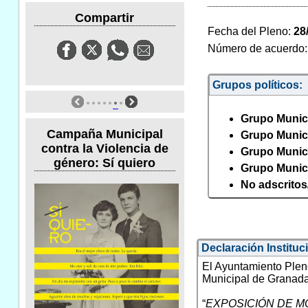
Compartir
Fecha del Pleno:
28
Número de acuerdo
Grupos políticos:
Grupo Munici
Campaña Municipal
Grupo Munici
contra la Violencia de
Grupo Munic
género: Sí quiero
Grupo Munic
No adscritos
Declaración Instituc
El Ayuntamiento Ple
Municipal de Granada,
“
EXPOSICIÓN DE M