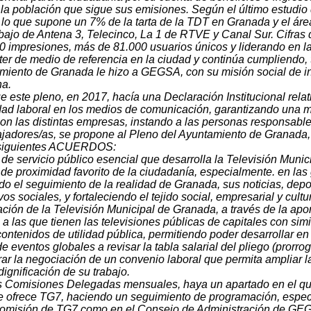
 la población que sigue sus emisiones. Según el último estudi
 lo que supone un 7% de la tarta de la TDT en Granada y el áre
ebajo de Antena 3, Telecinco, La 1 de RTVE y Canal Sur. Cifras
 impresiones, más de 81.000 usuarios únicos y liderando en la
ter de medio de referencia en la ciudad y continúa cumpliendo,
miento de Granada le hizo a GEGSA, con su misión social de in
na.
 este pleno, en 2017, hacía una Declaración Institucional rela
idad laboral en los medios de comunicación, garantizando una me
on las distintas empresas, instando a las personas responsabl
jadores/as, se propone al Pleno del Ayuntamiento de Granada, r
 siguientes ACUERDOS:
 de servicio público esencial que desarrolla la Televisión Mun
e proximidad favorito de la ciudadanía, especialmente. en las g
ndo el seguimiento de la realidad de Granada, sus noticias, depo
vos sociales, y fortaleciendo el tejido social, empresarial y cultur
iación de la Televisión Municipal de Granada, a través de la 
a las que tienen las televisiones públicas de capitales con simi
ontenidos de utilidad pública, permitiendo poder desarrollar 
de eventos globales a revisar la tabla salarial del pliego (pro
ar la negociación de un convenio laboral que permita ampliar la
dignificación de su trabajo.
las Comisiones Delegadas mensuales, haya un apartado en el qu
e ofrece TG7, haciendo un seguimiento de programación, especia
omisión de TG7 como en el Consejo de Administración de GEGSA,