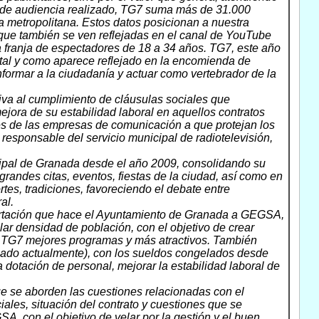
o de audiencia realizado, TG7 suma más de 31.000
a metropolitana. Estos datos posicionan a nuestra
 que también se ven reflejadas en el canal de YouTube
 franja de espectadores de 18 a 34 años. TG7, este año
 tal y como aparece reflejado en la encomienda de
formar a la ciudadanía y actuar como vertebrador de la
tiva al cumplimiento de cláusulas sociales que
jora de su estabilidad laboral en aquellos contratos
es de las empresas de comunicación a que protejan los
esponsable del servicio municipal de radiotelevisión,
icipal de Granada desde el año 2009, consolidando su
randes citas, eventos, fiestas de la ciudad, así como en
rtes, tradiciones, favoreciendo el debate entre
al.
aportación que hace el Ayuntamiento de Granada a GEGSA,
lar densidad de población, con el objetivo de crear
en TG7 mejores programas y más atractivos. También
rrogado actualmente), con los sueldos congelados desde
 dotación de personal, mejorar la estabilidad laboral de
e se aborden las cuestiones relacionadas con el
les, situación del contrato y cuestiones que se
 con el objetivo de velar por la gestión y el buen