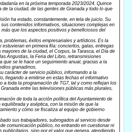
ciudadanía en la próxima temporada 2023/2024. Quince
a de la ciudad, de las gentes de Granada y todo lo que
isión ha estado, constantemente, en tela de juicio. Su
e sus contenidos informativos, situaciones complejas en
do más que los aspectos positivos y beneficiosos del
 problemas, éxitos empresariales y artísticos. Es la
 estuvieran en primera fila: conciertos, galas, entregas
 mayores de la ciudad, el Corpus, la Tarasca, el Día de
las Angustias, la Feria del Libro, retransmisiones
a que se le hace un seguimiento anual, gracias a la
edios granadinos.
 carácter de servicio público, informando a la
o, llegando a emitirse en estas fechas el informativo
to a toda la programación de TG7, tal y como reflejan los
 Granada entre las televisiones públicas más plurales,
rmación de toda la acción política del Ayuntamiento de
 equilibrada y aséptica, con la misión de que la
amiento y cómo se fiscaliza al equipo de gobierno
abado sus trabajadores, subrogados al servicio desde
o de comunicación público, no entrando en cuestionar ni
 publicitarios, sino por el valor que genera, atendiendo