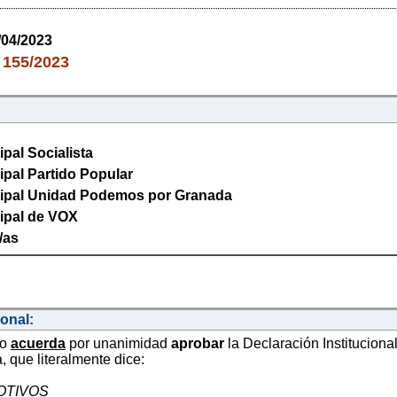
/04/2023
155/2023
:
pal Socialista
pal Partido Popular
ipal Unidad Podemos por Granada
ipal de VOX
/as
ional:
no
acuerda
por unanimidad
aprobar
la Declaración Instituciona
 que literalmente dice:
OTIVOS