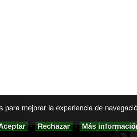
os para mejorar la experiencia de navegació
Aceptar
-
Rechazar
-
Más informaci
MAPA WEB
|
ACCESI
AVISO LEGAL
|
POLIT