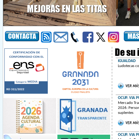
MEJORAS EN LAS TITAS
Granada recupera los elementos de madera del
Puente de las Titas
De su 
IGUALDAD
Ludotecas c
OCUP. VIA P
Mercado Trad
2026: Person
suplentes
OCUP. VIA P