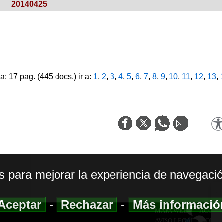
20140425
: 17 pag. (445 docs.) ir a:
1
,
2
,
3
,
4
,
5
,
6
,
7
,
8
,
9
,
10
,
11
,
12
,
13
,
os para mejorar la experiencia de navegació
Aceptar
-
Rechazar
-
Más informaci
MAPA WEB
|
ACCESI
AVISO LEGAL
|
POLIT