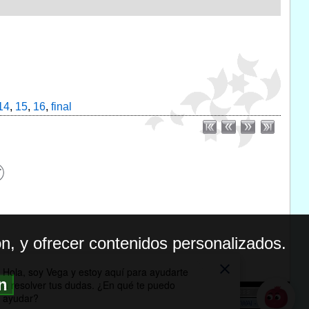
14
,
15
,
16
,
final
n, y ofrecer contenidos personalizados.
ón
BILIDAD
ICA DE PRIVACIDAD