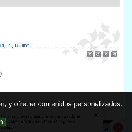
14
,
15
,
16
,
final
n, y ofrecer contenidos personalizados.
ón
BILIDAD
ICA DE PRIVACIDAD