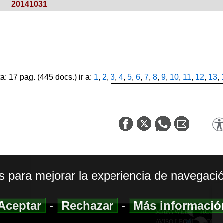
20141031
: 17 pag. (445 docs.) ir a:
1
,
2
,
3
,
4
,
5
,
6
,
7
,
8
,
9
,
10
,
11
,
12
,
13
,
os para mejorar la experiencia de navegació
Aceptar
-
Rechazar
-
Más informaci
MAPA WEB
|
ACCESI
AVISO LEGAL
|
POLIT