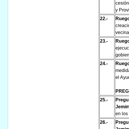
cesión
y Pro
22.-
Ruego
creaci
vecinal
23.-
Ruego
ejecuc
gobier
24.-
Ruego
medida
el Ayu
PREG
25.-
Pregu
Jemim
en los
26.-
Pregu