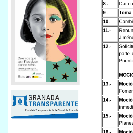
8.-
Dar cu
9.-
Toma 
10.-
Cambio
11.-
Renunc
Jiméne
12.-
Solici
parte
Puente
MOCI
13.-
Moció
Foment
14.-
Moció
inmedi
15.-
Moció
Planes
16.-
Moció