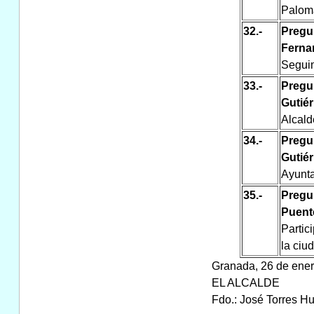
Palom
32.-
Pregu
Fern
Seguim
33.-
Pregu
Gutié
Alcald
34.-
Pregu
Gutié
Ayunta
35.-
Pregu
Puent
Partic
la ciu
Granada, 26 de ene
EL ALCALDE
Fdo.: José Torres H