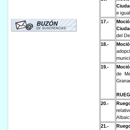
Ciudad
e igua
17.-
Moció
Ciuda
del De
18.-
Moció
adopc
munici
19.-
Moció
de Me
Grana
RUEG
20.-
Ruego
relati
Albaic
21.-
Ruego