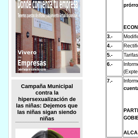
prórro
ECON
3.-
Modifi
4.-
Rectif
5.-
Tarifa
6.-
Infor
(Expte
7.-
Inform
Campaña Municipal
cuent
contra la
hipersexualización de
las niñas: Dejemos que
PART
las niñas sigan siendo
GOBI
niñas
ALCA