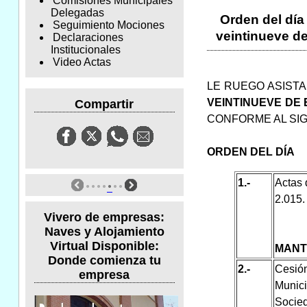
Comisiones Municipales
Delegadas
Orden del día
Seguimiento Mociones
veintinueve de
Declaraciones
Institucionales
Video Actas
LE RUEGO ASISTA
VEINTINUEVE DE 
Compartir
CONFORME AL SI
ORDEN DEL DÍA
1.-
Actas 
2.015.
Vivero de empresas:
Naves y Alojamiento
Virtual Disponible:
MANT
Donde comienza tu
2.-
Cesión
empresa
Munic
Socied