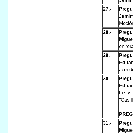
Jemim
27.-
Pregu
Jemim
Moción
28.-
Pregu
Migue
en rel
29.-
Pregu
Eduar
acondi
30.-
Pregu
Eduar
luz y
"Casil
PREG
31.-
Pregu
Migue