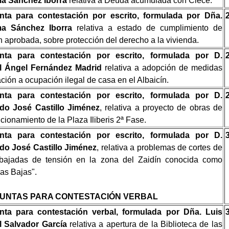
a Sánchez Iborra
relativa a Deuda acumulada con Clece.
nta para contestación por escrito, formulada por Dña.
a Sánchez Iborra
relativa a estado de cumplimiento de
 aprobada, sobre protección del derecho a la vivienda.
nta para contestación por escrito, formulada por D.
l Ángel Fernández Madrid
relativa a adopción de medidas
ación a ocupación ilegal de casa en el Albaicín.
nta para contestación por escrito, formulada por D.
do José Castillo Jiménez
, relativa a proyecto de obras de
cionamiento de la Plaza Iliberis 2ª Fase.
nta para contestación por escrito, formulada por D.
do José Castillo Jiménez
, relativa a problemas de cortes de
 bajadas de tensión en la zona del Zaidín conocida como
las Bajas".
UNTAS PARA CONTESTACIÓN VERBAL
nta para contestación verbal, formulada por Dña. Luis
l Salvador García
relativa a
apertura de la Biblioteca de las