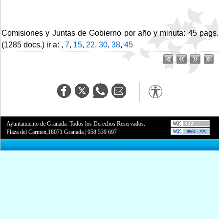
Comisiones y Juntas de Gobierno por año y minuta: 45 pags.
(1285 docs.) ir a: ,
7
,
15
,
22
,
30
,
38
,
45
Ayuntamiento de Granada. Todos los Derechos Reservados.
Plaza del Carmen,18071 Granada
|
958 539 697