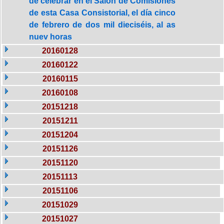
de celebrar en el Salón de Comisiones
de esta Casa Consistorial, el día cinco
de febrero de dos mil dieciséis, al as
nuev horas
20160128
20160122
20160115
20160108
20151218
20151211
20151204
20151126
20151120
20151113
20151106
20151029
20151027