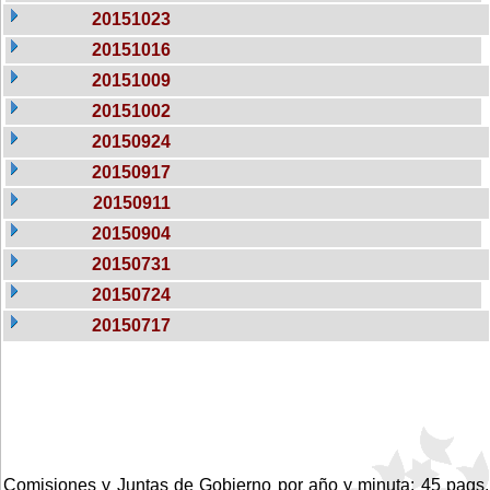
20151023
20151016
20151009
20151002
20150924
20150917
20150911
20150904
20150731
20150724
20150717
Comisiones y Juntas de Gobierno por año y minuta: 45 pags.