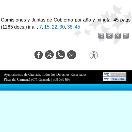
Comisiones y Juntas de Gobierno por año y minuta: 45 pags.
(1285 docs.) ir a: ,
7
,
15
,
22
,
30
,
38
,
45
Ayuntamiento de Granada. Todos los Derechos Reservados.
Plaza del Carmen,18071 Granada
|
958 539 697