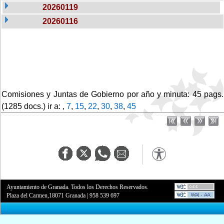
20260119
20260116
Comisiones y Juntas de Gobierno por año y minuta: 45 pags.
(1285 docs.) ir a: ,
7
,
15
,
22
,
30
,
38
,
45
Ayuntamiento de Granada. Todos los Derechos Reservados.
Plaza del Carmen,18071 Granada
|
958 539 697