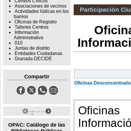
Centros Cívicos
Asociaciones de vecinos
Participación Ci
Actividades lúdicas en los
barrios
Oficinas de Registro
Ofici
Talleres Centros
Información
Administrativa
Informaci
010
Juntas de distrito
Entidades Ciudadanas
Granada DECIDE
Compartir
Oficinas Desconcentradas
Oficina
Informaci
OPAC: Catálogo de las
Bibliotecas Públicas