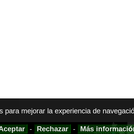
os para mejorar la experiencia de navegació
Aceptar
-
Rechazar
-
Más informaci
MAPA WEB
|
ACCESI
AVISO LEGAL
|
POLIT