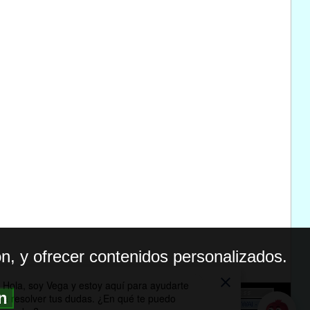
n, y ofrecer contenidos personalizados.
ón
BILIDAD
ICA DE PRIVACIDAD