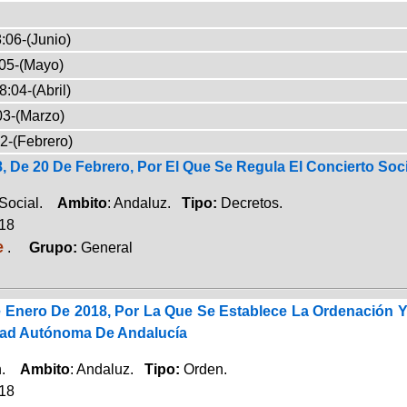
:06-(Junio)
05-(Mayo)
8:04-(Abril)
03-(Marzo)
2-(Febrero)
, De 20 De Febrero, Por El Que Se Regula El Concierto Soci
 Social.
Ambito
: Andaluz.
Tipo:
Decretos.
018
e
.
Grupo:
General
 Enero De 2018, Por La Que Se Establece La Ordenación Y 
ad Autónoma De Andalucía
ón.
Ambito
: Andaluz.
Tipo:
Orden.
018