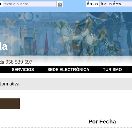
r
Áreas
a 958 539 697
SERVICIOS
SEDE ELECTRÓNICA
TURISMO
Normativa
Por Fecha