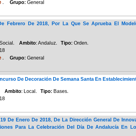
e
.
Grupo:
General
e Febrero De 2018, Por La Que Se Aprueba El Modelo
 Social.
Ambito
: Andaluz.
Tipo:
Orden.
018
e
.
Grupo:
General
ncurso De Decoración De Semana Santa En Establecimien
o.
Ambito
: Local.
Tipo:
Bases.
018
19 De Enero De 2018, De La Dirección General De Innov
cciones Para La Celebración Del Día De Andalucía En