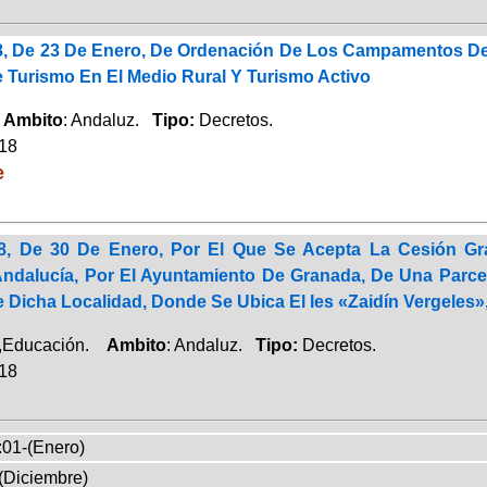
8, De 23 De Enero, De Ordenación De Los Campamentos De 
 Turismo En El Medio Rural Y Turismo Activo
.
Ambito
: Andaluz.
Tipo:
Decretos.
018
e
18, De 30 De Enero, Por El Que Se Acepta La Cesión G
dalucía, Por El Ayuntamiento De Granada, De Una Parcela 
 Dicha Localidad, Donde Se Ubica El Ies «Zaidín Vergeles
,Educación.
Ambito
: Andaluz.
Tipo:
Decretos.
018
:01-(Enero)
(Diciembre)