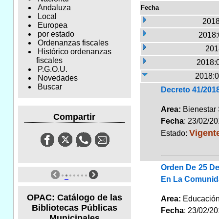
Andaluza
Fecha
Local
2018
Europea
por estado
2018:
Ordenanzas fiscales
201
Histórico ordenanzas
fiscales
2018:
P.G.O.U.
2018:0
Novedades
Buscar
Decreto 41/2018
Area:
Bienestar
Compartir
Fecha
: 23/02/2
Vigent
Estado:
Orden De 25 De
En La Comunid
OPAC: Catálogo de las
Area:
Educaci
Bibliotecas Públicas
Fecha
: 23/02/2
Municipales