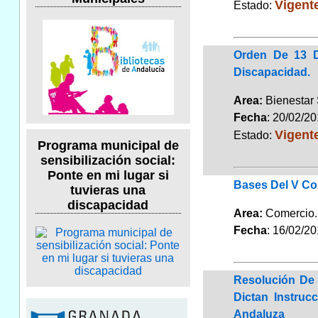
Vigent
Estado:
Orden De 13 D
Discapacidad.
Area:
Bienestar
Fecha
: 20/02/2
Vigent
Estado:
Programa municipal de
sensibilización social:
Ponte en mi lugar si
Bases Del V Co
tuvieras una
discapacidad
Area:
Comerci
Fecha
: 16/02/2
Resolución De 
Dictan Instru
Andaluza