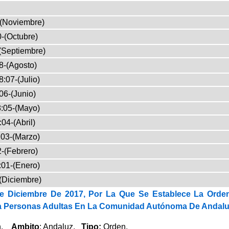
-(Noviembre)
-(Octubre)
(Septiembre)
8-(Agosto)
:07-(Julio)
06-(Junio)
:05-(Mayo)
04-(Abril)
03-(Marzo)
-(Febrero)
:01-(Enero)
(Diciembre)
e Diciembre De 2017, Por La Que Se Establece La Orden
ra Personas Adultas En La Comunidad Autónoma De Andalu
ón.
Ambito
: Andaluz.
Tipo:
Orden.