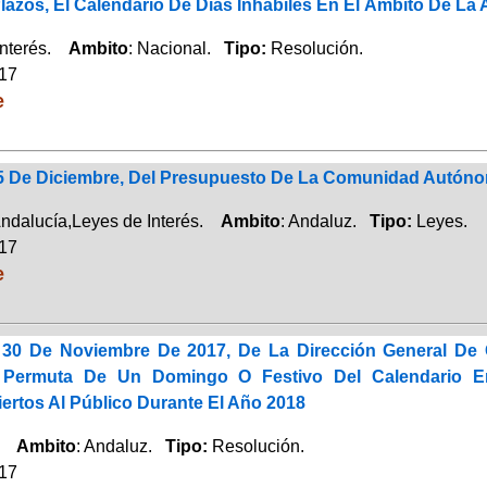
zos, El Calendario De Días Inhábiles En El Ámbito De La 
Interés.
Ambito
: Nacional.
Tipo:
Resolución.
017
e
 5 De Diciembre, Del Presupuesto De La Comunidad Autóno
ndalucía,Leyes de Interés.
Ambito
: Andaluz.
Tipo:
Leyes.
017
e
 30 De Noviembre De 2017, De La Dirección General De 
 Permuta De Un Domingo O Festivo Del Calendario E
ertos Al Público Durante El Año 2018
o.
Ambito
: Andaluz.
Tipo:
Resolución.
017