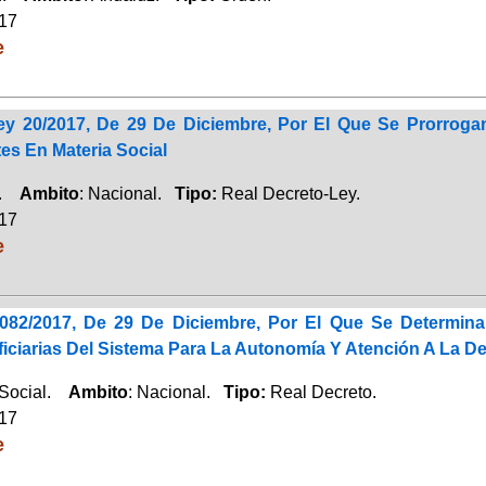
017
e
ey 20/2017, De 29 De Diciembre, Por El Que Se Prorroga
es En Materia Social
a.
Ambito
: Nacional.
Tipo:
Real Decreto-Ley.
017
e
082/2017, De 29 De Diciembre, Por El Que Se Determina
iciarias Del Sistema Para La Autonomía Y Atención A La D
 Social.
Ambito
: Nacional.
Tipo:
Real Decreto.
017
e