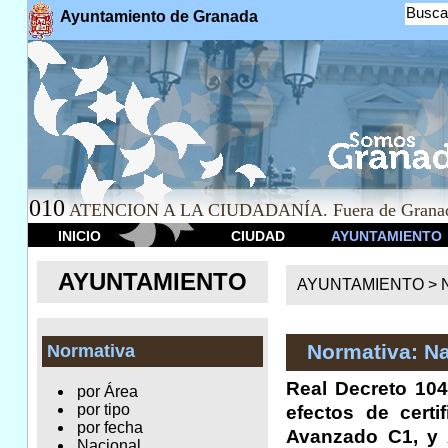
Busca
Ayuntamiento de Granada
010
ATENCION A LA CIUDADANÍA. Fuera de Granad
INICIO
CIUDAD
AYUNTAMIENTO
AYUNTAMIENTO
AYUNTAMIENTO >
Normativa: Na
Normativa
Real Decreto 104
por Área
por tipo
efectos de certi
por fecha
Avanzado C1, y 
Nacional