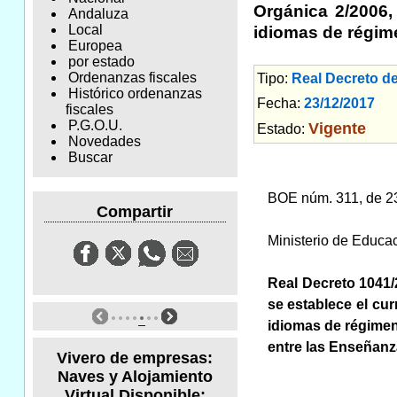
Orgánica 2/2006,
Andaluza
Local
idiomas de régime
Europea
por estado
Ordenanzas fiscales
Tipo:
Real Decreto d
Histórico ordenanzas
Fecha:
23/12/2017
Am
fiscales
P.G.O.U.
Vigente
Estado:
Novedades
Buscar
BOE núm. 311, de 2
Compartir
Ministerio de Educac
Real Decreto 1041/2
se establece el cu
idiomas de régimen
entre las Enseñanz
Vivero de empresas:
Naves y Alojamiento
Virtual Disponible: