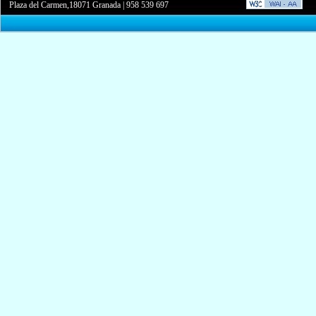
Plaza del Carmen,18071 Granada
|
958 539 697