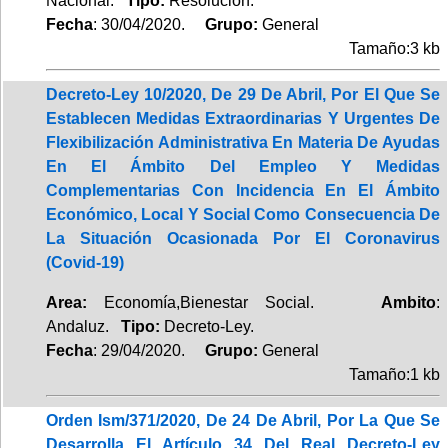
Nacional.
Tipo:
Resolución.
Fecha
: 30/04/2020.
Grupo:
General
Tamaño:3 kb
Decreto-Ley 10/2020, De 29 De Abril, Por El Que Se
Establecen Medidas Extraordinarias Y Urgentes De
Flexibilización Administrativa En Materia De Ayudas
En El Ámbito Del Empleo Y Medidas
Complementarias Con Incidencia En El Ámbito
Económico, Local Y Social Como Consecuencia De
La Situación Ocasionada Por El Coronavirus
(Covid-19)
Area:
Economía,Bienestar Social.
Ambito
:
Andaluz.
Tipo:
Decreto-Ley.
Fecha
: 29/04/2020.
Grupo:
General
Tamaño:1 kb
Orden Ism/371/2020, De 24 De Abril, Por La Que Se
Desarrolla El Artículo 34 Del Real Decreto-Ley