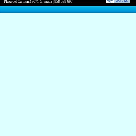
Plaza del Carmen,18071 Granada
|
958 539 697