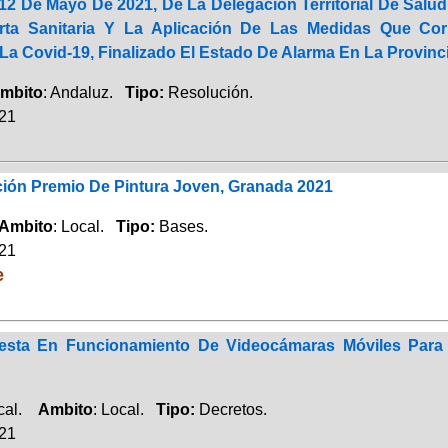
12 De Mayo De 2021, De La Delegación Territorial De Salu
erta Sanitaria Y La Aplicación De Las Medidas Que Co
La Covid-19, Finalizado El Estado De Alarma En La Provinc
mbito
: Andaluz.
Tipo:
Resolución.
021
ción Premio De Pintura Joven, Granada 2021
Ambito
: Local.
Tipo:
Bases.
021
e
sta En Funcionamiento De Videocámaras Móviles Para El 
ocal.
Ambito
: Local.
Tipo:
Decretos.
021