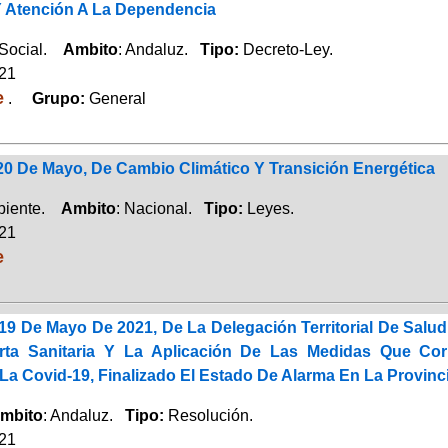
 Atención A La Dependencia
 Social.
Ambito
: Andaluz.
Tipo:
Decreto-Ley.
021
e
.
Grupo:
General
20 De Mayo, De Cambio Climático Y Transición Energética
biente.
Ambito
: Nacional.
Tipo:
Leyes.
021
e
19 De Mayo De 2021, De La Delegación Territorial De Salu
erta Sanitaria Y La Aplicación De Las Medidas Que Co
La Covid-19, Finalizado El Estado De Alarma En La Provinc
mbito
: Andaluz.
Tipo:
Resolución.
021