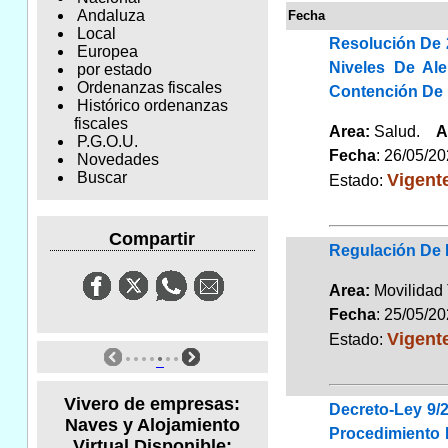
Andaluza
Fecha
Local
Resolución De 
Europea
Niveles De Al
por estado
Ordenanzas fiscales
Contención De L
Histórico ordenanzas
fiscales
Area:
Salud.
A
P.G.O.U.
Fecha
: 26/05/2
Novedades
Vigent
Buscar
Estado:
Compartir
Regulación De 
Area:
Movilidad 
Fecha
: 25/05/2
Vigent
Estado:
Vivero de empresas:
Decreto-Ley 9/
Naves y Alojamiento
Procedimiento 
Virtual Disponible: