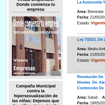
La Autonomía Y
Donde comienza tu
empresa
Area:
Bienestar
Fecha
: 21/05/2
Vigent
Estado:
Ley 7/2021, De 
Area:
Medio Am
Fecha
: 21/05/2
Vigent
Estado:
Resolución De 
Niveles De Al
Campaña Municipal
Contención De 
contra la
hipersexualización de
Area:
Salud.
A
las niñas: Dejemos que
Fecha
: 19/05/2