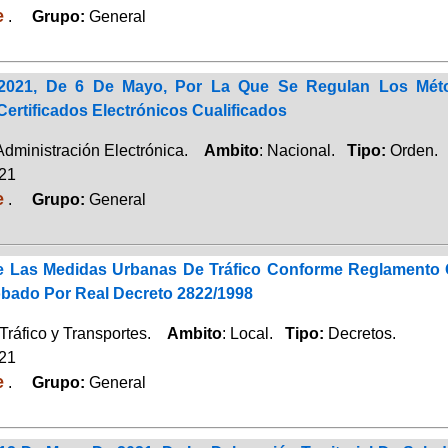
e
.
Grupo:
General
/2021, De 6 De Mayo, Por La Que Se Regulan Los Méto
ertificados Electrónicos Cualificados
 Administración Electrónica.
Ambito
: Nacional.
Tipo:
Orden.
021
e
.
Grupo:
General
e Las Medidas Urbanas De Tráfico Conforme Reglamento G
obado Por Real Decreto 2822/1998
Tráfico y Transportes.
Ambito
: Local.
Tipo:
Decretos.
021
e
.
Grupo:
General