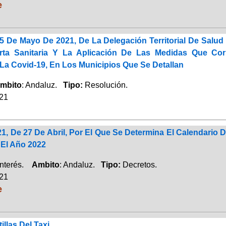
e
5 De Mayo De 2021, De La Delegación Territorial De Salu
erta Sanitaria Y La Aplicación De Las Medidas Que Co
La Covid-19, En Los Municipios Que Se Detallan
mbito
: Andaluz.
Tipo:
Resolución.
021
21, De 27 De Abril, Por El Que Se Determina El Calendari
 El Año 2022
Interés.
Ambito
: Andaluz.
Tipo:
Decretos.
021
e
illas Del Taxi