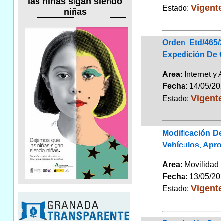
las niñas sigan siendo
Vigent
Estado:
niñas
Orden Etd/465
Expedición De C
Area:
Internet y
Fecha
: 14/05/2
Vigent
Estado:
Modificación D
Vehículos, Apr
Area:
Movilidad 
Fecha
: 13/05/2
Vigent
Estado: