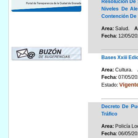
Resolución De 
Niveles De Al
Contención De 
Area:
Salud.
A
Fecha
: 12/05/2
Bases Xxiii Edi
Area:
Cultura.
Fecha
: 07/05/2
Vigent
Estado:
Decreto De Pue
Tráfico
Area:
Policía L
Fecha
: 06/05/2