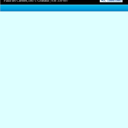
Plaza del Carmen,18071 Granada
|
958 539 697