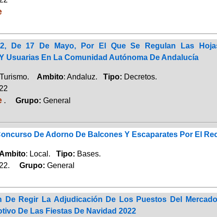
e
022, De 17 De Mayo, Por El Que Se Regulan Las Hoj
Y Usuarias En La Comunidad Autónoma De Andalucía
Turismo.
Ambito
: Andaluz.
Tipo:
Decretos.
022
e
.
Grupo:
General
Concurso De Adorno De Balcones Y Escaparates Por El Recor
Ambito
: Local.
Tipo:
Bases.
022.
Grupo:
General
 De Regir La Adjudicación De Los Puestos Del Mercado
otivo De Las Fiestas De Navidad 2022