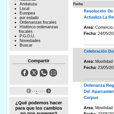
Andaluza
Fecha
Local
Resolución De
Europea
Actualiza La Re
por estado
Ordenanzas fiscales
Histórico ordenanzas
Area:
Comerci
fiscales
Fecha
: 24/05/2
P.G.O.U.
Novedades
Buscar
Celebración De
Compartir
Area:
Movilidad 
Fecha
: 23/05/2
Ordenanza Regu
Del Aparcamien
Corpus
¿Qué podemos hacer
para que los cambios
Area:
Movilidad 
no nos superen?
Fecha
: 23/05/2