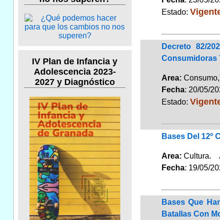
Vigent
Estado:
Decreto 82/2
Consumidoras 
IV Plan de Infancia y
Adolescencia 2023-
Area:
Consumo,
2027 y Diagnóstico
Fecha
: 20/05/2
Vigent
Estado:
Bases Del 12º 
Area:
Cultura.
Fecha
: 19/05/2
Bases Que Han
Batallas Con M