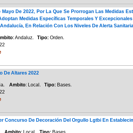
 Mayo De 2022, Por La Que Se Prorrogan Las Medidas Est
Adoptan Medidas Específicas Temporales Y Excepcionales
Andalucía, En Relación Con Los Niveles De Alerta Sanitaria
mbito
: Andaluz.
Tipo:
Orden.
022
e
 De Altares 2022
cia.
Ambito
: Local.
Tipo:
Bases.
022
e
er Concurso De Decoración Del Orgullo Lgtbi En Establec
o.
Ambito
: Local.
Tipo:
Bases.