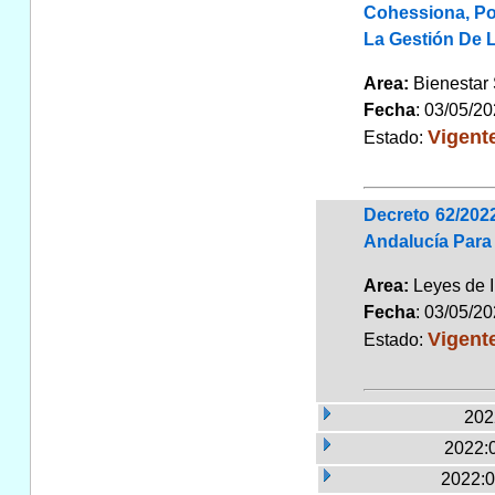
Cohessiona, Por
La Gestión De 
Area:
Bienestar
Fecha
: 03/05/2
Vigent
Estado:
Decreto 62/202
Andalucía Para
Area:
Leyes de 
Fecha
: 03/05/2
Vigent
Estado:
202
2022:
2022:0