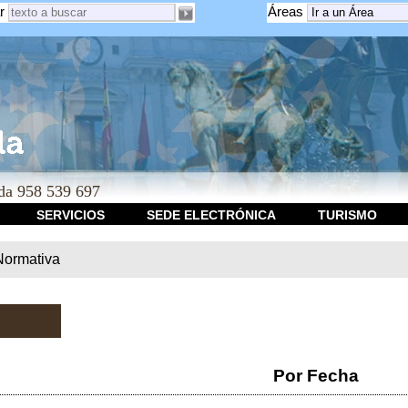
r
Áreas
a 958 539 697
SERVICIOS
SEDE ELECTRÓNICA
TURISMO
Normativa
Por Fecha