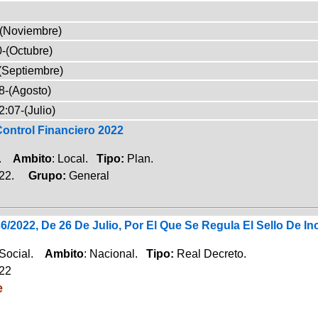
-(Noviembre)
-(Octubre)
(Septiembre)
8-(Agosto)
:07-(Julio)
ontrol Financiero 2022
a.
Ambito
: Local.
Tipo:
Plan.
022.
Grupo:
General
6/2022, De 26 De Julio, Por El Que Se Regula El Sello De In
 Social.
Ambito
: Nacional.
Tipo:
Real Decreto.
022
e