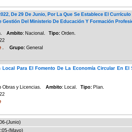
022, De 29 De Junio, Por La Que Se Establece El Currículo
 Gestión Del Ministerio De Educación Y Formación Profesi
ón.
Ambito
: Nacional.
Tipo:
Orden.
022
e
.
Grupo:
General
 Local Para El Fomento De La Economía Circular En El 
 Obras y Licencias.
Ambito
: Local.
Tipo:
Plan.
022
e
06-(Junio)
:05-(Mayo)