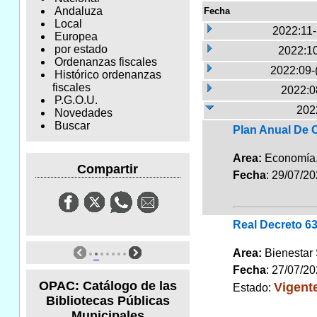
Andaluza
Fecha
Local
2022:11
Europea
por estado
2022:10
Ordenanzas fiscales
2022:09-
Histórico ordenanzas
fiscales
2022:0
P.G.O.U.
2022
Novedades
Buscar
Plan Anual De C
Area:
Economí
Compartir
Fecha
: 29/07/2
Real Decreto 63
Area:
Bienestar
Fecha
: 27/07/2
OPAC: Catálogo de las
Vigent
Estado:
Bibliotecas Públicas
Municipales