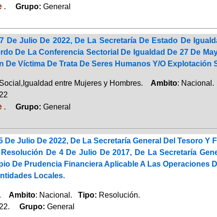
e
.
Grupo:
General
7 De Julio De 2022, De La Secretaría De Estado De Igual
rdo De La Conferencia Sectorial De Igualdad De 27 De Mayo
 De Víctima De Trata De Seres Humanos Y/O Explotación Se
Social,Igualdad entre Mujeres y Hombres.
Ambito
: Nacional
022
e
.
Grupo:
General
 De Julio De 2022, De La Secretaría General Del Tesoro Y F
Resolución De 4 De Julio De 2017, De La Secretaría Gener
cipio De Prudencia Financiera Aplicable A Las Operacion
tidades Locales.
a.
Ambito
: Nacional.
Tipo:
Resolución.
022.
Grupo:
General