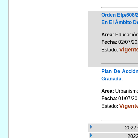
Orden Efp/608/2
En El Ámbito De
Area:
Educaci
Fecha
: 02/07/2
Vigent
Estado:
Plan De Acción
Granada.
Area:
Urbanismo
Fecha
: 01/07/2
Vigent
Estado:
2022:
2022