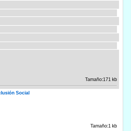
Tamaño:171 kb
clusión Social
Tamaño:1 kb