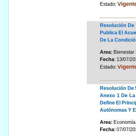
Vigent
Estado:
Resolución De 
Publica El Acue
De La Condición
Area:
Bienestar 
Fecha
: 13/07/2
Vigent
Estado:
Resolución De 5
Anexo 1 De La 
Define El Prin
Autónomas Y En
Area:
Economí
Fecha
: 07/07/2