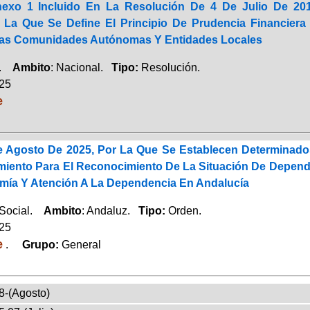
nexo 1 Incluido En La Resolución De 4 De Julio De 2017
r La Que Se Define El Principio De Prudencia Financier
Las Comunidades Autónomas Y Entidades Locales
a.
Ambito
: Nacional.
Tipo:
Resolución.
025
e
 Agosto De 2025, Por La Que Se Establecen Determinados
miento Para El Reconocimiento De La Situación De Depend
mía Y Atención A La Dependencia En Andalucía
 Social.
Ambito
: Andaluz.
Tipo:
Orden.
025
e
.
Grupo:
General
8-(Agosto)