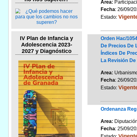
Area:
Participac
Fecha
: 26/09/2
Vigent
Estado:
IV Plan de Infancia y
Orden Hac/1054
Adolescencia 2023-
De Precios De 
2027 y Diagnóstico
Índices De Pre
La Revisión De
Area:
Urbanismo
Fecha
: 26/09/2
Vigent
Estado:
Ordenanza Regul
Area:
Diputaci
Fecha
: 25/09/2
Vigent
Estado: