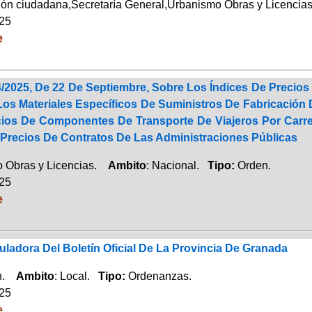
ión ciudadana,Secretaría General,Urbanismo Obras y Licenci
025
e
/2025, De 22 De Septiembre, Sobre Los Índices De Precios
Los Materiales Específicos De Suministros De Fabricació
cios De Componentes De Transporte De Viajeros Por Carret
 Precios De Contratos De Las Administraciones Públicas
 Obras y Licencias.
Ambito
: Nacional.
Tipo:
Orden.
025
e
adora Del Boletín Oficial De La Provincia De Granada
ón.
Ambito
: Local.
Tipo:
Ordenanzas.
025
e