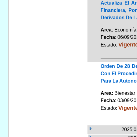
Actualiza El A
Financiera, Po
Derivados De 
Area:
Economí
Fecha
: 06/09/2
Vigent
Estado:
Orden De 28 De
Con El Procedi
Para La Autono
Area:
Bienestar
Fecha
: 03/09/2
Vigent
Estado:
2025:0