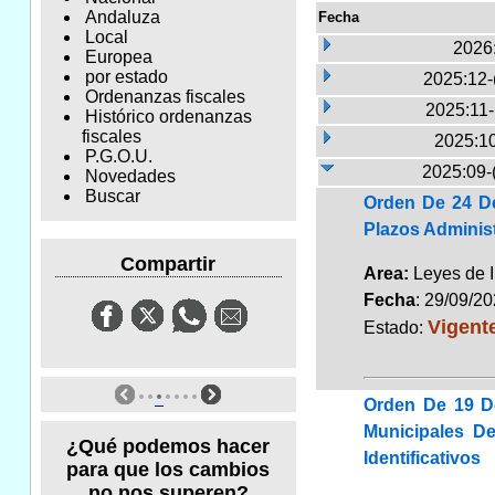
Andaluza
Fecha
Local
2026
Europea
por estado
2025:12-
Ordenanzas fiscales
2025:11
Histórico ordenanzas
fiscales
2025:10
P.G.O.U.
2025:09-
Novedades
Buscar
Orden De 24 De
Plazos Adminis
Compartir
Area:
Leyes de 
Fecha
: 29/09/2
Vigent
Estado:
Orden De 19 D
Municipales D
¿Qué podemos hacer
Identificativos
para que los cambios
no nos superen?