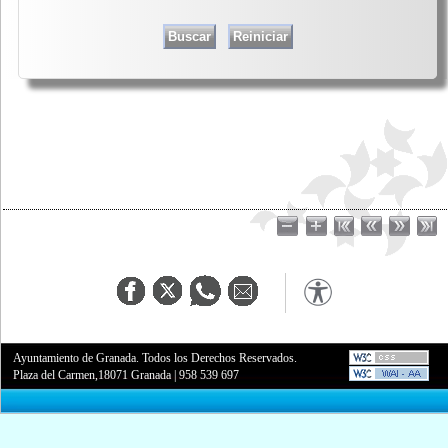
Ayuntamiento de Granada. Todos los Derechos Reservados.
Plaza del Carmen,18071 Granada
|
958 539 697