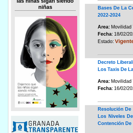
las niñas sigan siendo
niñas
Bases De La Con
2022-2024
Area:
Movilidad 
Fecha
: 18/02/2
Vigent
Estado:
Decreto Libera
Los Taxis De La
Area:
Movilidad 
Fecha
: 16/02/2
Resolución De 
Los Niveles De
Contención De L