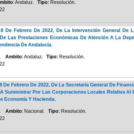
mbito
: Andaluz.
Tipo:
Resolución.
022
8 De Febrero De 2022, De La Intervención General De L
 De Las Prestaciones Económicas De Atención A La Depe
endencia De Andalucía.
a.
Ambito
: Andaluz.
Tipo:
Resolución.
022
8 De Febrero De 2022, De La Secretaría General De Financ
 A Suministrar Por Las Corporaciones Locales Relativa A
e Economía Y Hacienda.
a.
Ambito
: Nacional.
Tipo:
Resolución.
022