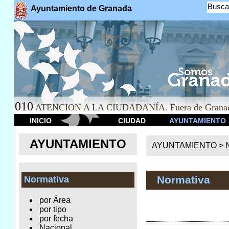
Busca
Ayuntamiento de Granada
010
ATENCION A LA CIUDADANÍA. Fuera de Granad
INICIO
CIUDAD
AYUNTAMIENTO
AYUNTAMIENTO
AYUNTAMIENTO >
Normativa
Normativa
por Área
por tipo
por fecha
Nacional