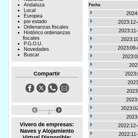
Andaluza
Fecha
Local
2024
Europea
por estado
2023:12-
Ordenanzas fiscales
2023:11
Histórico ordenanzas
fiscales
2023:10
P.G.O.U.
2023:09-
Novedades
Buscar
2023:0
2023
Compartir
2023:
2023
2023:
2023:
2023:02
2023
Vivero de empresas:
2022:12-
Naves y Alojamiento
2022:11
Virtual Disponible: