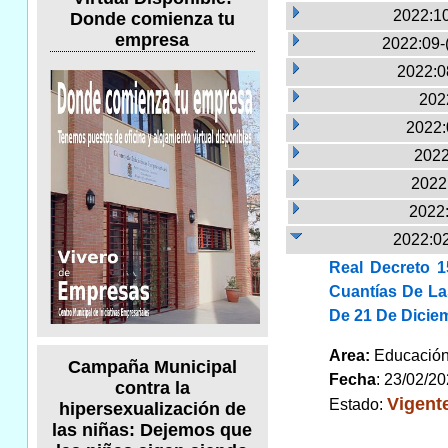
2022:10
Donde comienza tu
empresa
2022:09-
2022:0
2022
2022:
2022
2022:
2022:
2022:02
Real Decreto 1
Cuantías De La
De 21 De Dicie
Area:
Educaci
Campaña Municipal
Fecha
: 23/02/2
contra la
Vigent
Estado:
hipersexualización de
las niñas: Dejemos que