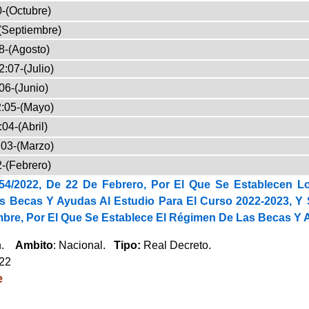
-(Octubre)
(Septiembre)
8-(Agosto)
:07-(Julio)
06-(Junio)
:05-(Mayo)
04-(Abril)
03-(Marzo)
-(Febrero)
54/2022, De 22 De Febrero, Por El Que Se Establecen L
s Becas Y Ayudas Al Estudio Para El Curso 2022-2023, Y S
mbre, Por El Que Se Establece El Régimen De Las Becas Y 
ón.
Ambito
: Nacional.
Tipo:
Real Decreto.
022
e