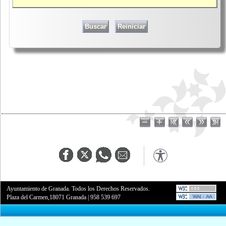
Ayuntamiento de Granada. Todos los Derechos Reservados.
Plaza del Carmen,18071 Granada
|
958 539 697