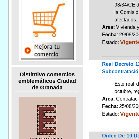
98/34/CE d
la Comisió
afectados.
Area:
Vivienda 
Fecha
: 29/08/2
Vigent
Estado:
Real Decreto 1
Subcontratació
Distintivo comercios
emblemáticos Ciudad
Este real 
de Granada
octubre, re
Area:
Contrata
Fecha
: 25/08/2
Vigent
Estado:
Orden De 10 De