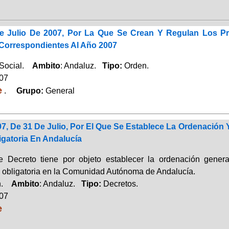
e Julio De 2007, Por La Que Se Crean Y Regulan Los Pr
orrespondientes Al Año 2007
 Social.
Ambito
: Andaluz.
Tipo:
Orden.
007
e
.
Grupo:
General
07, De 31 De Julio, Por El Que Se Establece La Ordenació
igatoria En Andalucía
e Decreto tiene por objeto establecer la ordenación gener
 obligatoria en la Comunidad Autónoma de Andalucía.
ón.
Ambito
: Andaluz.
Tipo:
Decretos.
007
e