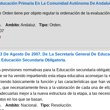
ducación Primaria En La Comunidad Autónoma De Andaluc
e Orden tiene por objeto regular la ordenación de la evaluaci
ón.
Ambito
: Andaluz.
Tipo:
Orden.
007
e
3 De Agosto De 2007, De La Secretaría General De Educac
 Educación Secundaria Obligatoria.
 previsiones normativas para la Educación secundaria obligator
e se ha venido impartiendo esta etapa educativa aconsejan la r
iendo básicamente la función y las características que han ve
a, que necesariamente lleva a la valoración de cada una de ell
adecuarlas mejor a la nueva estructura de la etapa, a las nece
tos en los que se basan.
ón.
Ambito
: Nacional.
Tipo:
Resolución.