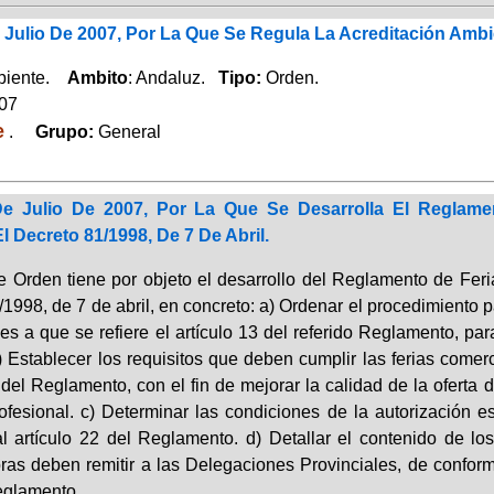
 Julio De 2007, Por La Que Se Regula La Acreditación Amb
biente.
Ambito
: Andaluz.
Tipo:
Orden.
007
e
.
Grupo:
General
 Julio De 2007, Por La Que Se Desarrolla El Reglamen
 Decreto 81/1998, De 7 De Abril.
e Orden tiene por objeto el desarrollo del Reglamento de Feri
1998, de 7 de abril, en concreto: a) Ordenar el procedimiento 
es a que se refiere el artículo 13 del referido Reglamento, par
) Establecer los requisitos que deben cumplir las ferias comer
8 del Reglamento, con el fin de mejorar la calidad de la ofert
rofesional. c) Determinar las condiciones de la autorización e
l artículo 22 del Reglamento. d) Detallar el contenido de l
as deben remitir a las Delegaciones Provinciales, de conformid
eglamento.