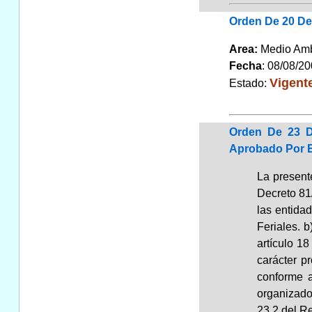
Orden De 20 De
Area:
Medio Am
Fecha
: 08/08/2
Vigent
Estado:
Orden De 23 De
Aprobado Por El
La present
Decreto 81/
las entidad
Feriales. b
artículo 1
carácter p
conforme a
organizador
23.2 del R