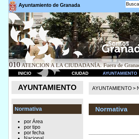
Busca
Ayuntamiento de Granada
010
ATENCION A LA CIUDADANÍA. Fuera de Granad
INICIO
CIUDAD
AYUNTAMIENTO
AYUNTAMIENTO
AYUNTAMIENTO >
Normativa
Normativa
por Área
por tipo
por fecha
Nacional