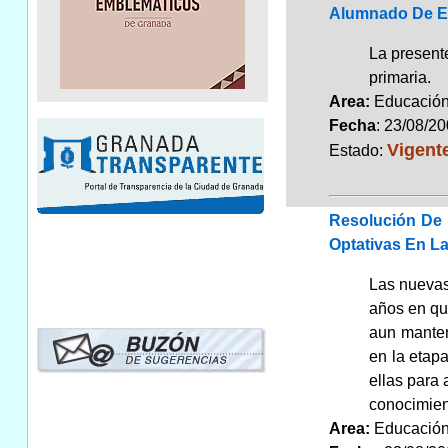
Alumnado De E
La present
primaria.
Area:
Educaci
Fecha
: 23/08/2
Vigent
Estado:
Resolución De 
Optativas En La
Las nuevas
años en qu
aun manten
en la etap
ellas para 
conocimien
Area:
Educaci