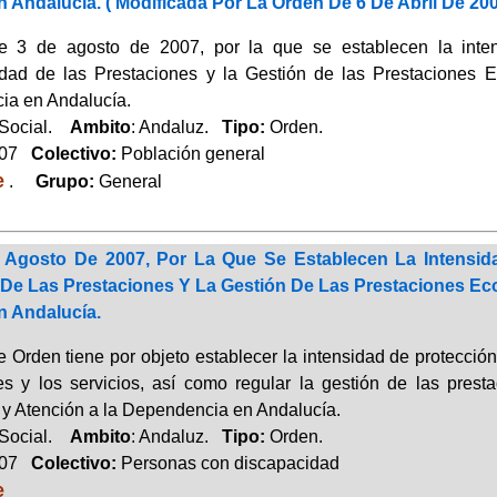
Andalucía. ( Modificada Por La Orden De 6 De Abril De 2009
3 de agosto de 2007, por la que se establecen la intens
idad de las Prestaciones y la Gestión de las Prestaciones
a en Andalucía.
 Social.
Ambito
: Andaluz.
Tipo:
Orden.
007
Colectivo:
Población general
e
.
Grupo:
General
Agosto De 2007, Por La Que Se Establecen La Intensid
 De Las Prestaciones Y La Gestión De Las Prestaciones E
 Andalucía.
 Orden tiene por objeto establecer la intensidad de protección
es y los servicios, así como regular la gestión de las pres
y Atención a la Dependencia en Andalucía.
 Social.
Ambito
: Andaluz.
Tipo:
Orden.
007
Colectivo:
Personas con discapacidad
e