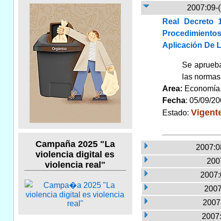
2007:09-
Real Decreto 
Procedimiento
Aplicación De L
Se aprueba
las normas 
Area:
Economí
Fecha
: 05/09/2
Vigent
Estado:
Campaña 2025 "La
2007:0
violencia digital es
2007
violencia real"
2007:
2007
2007:
2007: