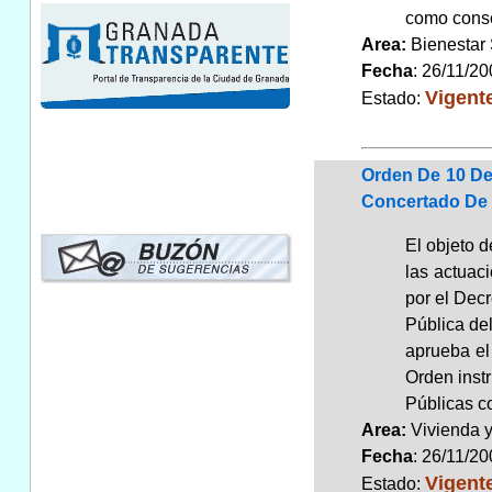
como conse
Area:
Bienestar
Fecha
: 26/11/2
Vigent
Estado:
Orden De 10 De
Concertado De 
El objeto 
las actuac
por el Decr
Pública del
aprueba el
Orden instr
Públicas co
Area:
Vivienda 
Fecha
: 26/11/2
Vigent
Estado: