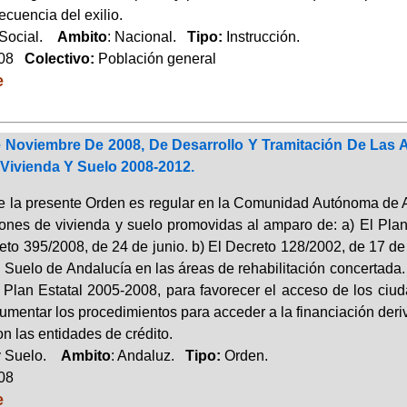
cuencia del exilio.
 Social.
Ambito
: Nacional.
Tipo:
Instrucción.
008
Colectivo:
Población general
e
 Noviembre De 2008, De Desarrollo Y Tramitación De Las A
Vivienda Y Suelo 2008-2012.
de la presente Orden es regular en la Comunidad Autónoma de An
iones de vivienda y suelo promovidas al amparo de: a) El Pl
eto 395/2008, de 24 de junio. b) El Decreto 128/2002, de 17 de 
 Suelo de Andalucía en las áreas de rehabilitación concertada. 
 Plan Estatal 2005-2008, para favorecer el acceso de los ciud
umentar los procedimientos para acceder a la financiación deri
n las entidades de crédito.
y Suelo.
Ambito
: Andaluz.
Tipo:
Orden.
008
e