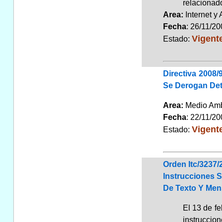
relacionado
Area:
Internet y
Fecha
: 26/11/2
Vigent
Estado:
Directiva 2008
Se Derogan Det
Area:
Medio Am
Fecha
: 22/11/2
Vigent
Estado:
Orden Itc/3237/
Instrucciones 
De Texto Y Men
El 13 de fe
instruccion