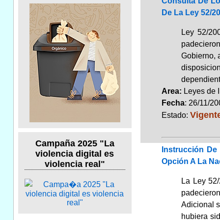
Consulta De Lo
De La Ley 52/20
Ley 52/200
padecieron
Gobierno, a
disposicion
dependient
Area:
Leyes de 
Fecha
: 26/11/2
Vigent
Estado:
Campaña 2025 "La
Instrucción De
violencia digital es
Opción A La Nac
violencia real"
La Ley 52/
padecieron 
Adicional 
hubiera si