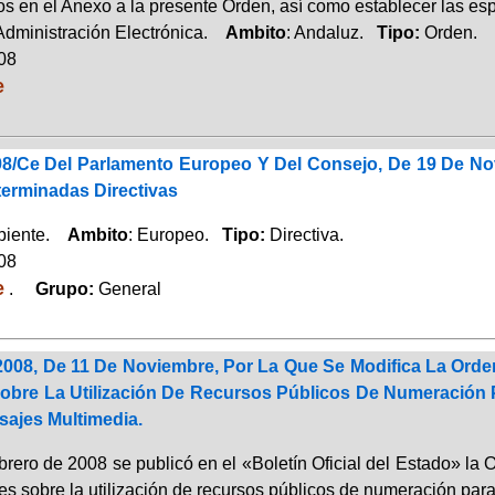
s en el Anexo a la presente Orden, así como establecer las esp
 Administración Electrónica.
Ambito
: Andaluz.
Tipo:
Orden.
008
e
/98/Ce Del Parlamento Europeo Y Del Consejo, De 19 De N
erminadas Directivas
biente.
Ambito
: Europeo.
Tipo:
Directiva.
008
e
.
Grupo:
General
2008, De 11 De Noviembre, Por La Que Se Modifica La Orden
Sobre La Utilización De Recursos Públicos De Numeración 
sajes Multimedia.
brero de 2008 se publicó en el «Boletín Oficial del Estado» la
es sobre la utilización de recursos públicos de numeración para