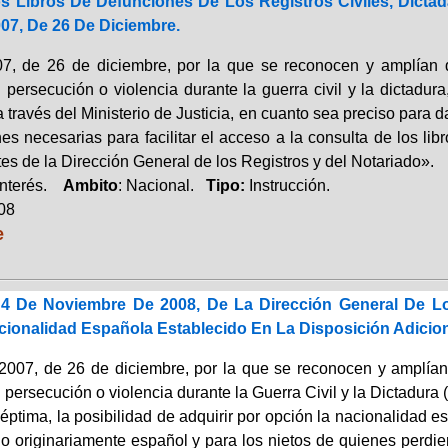
s Libros De Defunciones De Los Registros Civiles, Dictad
07, De 26 De Diciembre.
7, de 26 de diciembre, por la que se reconocen y amplían 
 persecución o violencia durante la guerra civil y la dictadur
 través del Ministerio de Justicia, en cuanto sea preciso para d
es necesarias para facilitar el acceso a la consulta de los li
es de la Dirección General de los Registros y del Notariado».
Interés.
Ambito
: Nacional.
Tipo:
Instrucción.
008
e
 4 De Noviembre De 2008, De La Dirección General De Lo
ionalidad Española Establecido En La Disposición Adicion
2007, de 26 de diciembre, por la que se reconocen y amplía
persecución o violencia durante la Guerra Civil y la Dictadura
séptima, la posibilidad de adquirir por opción la nacionalidad
do originariamente español y para los nietos de quienes perdie