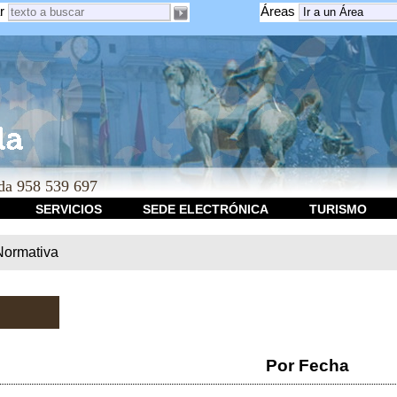
r
Áreas
a 958 539 697
SERVICIOS
SEDE ELECTRÓNICA
TURISMO
Normativa
Por Fecha