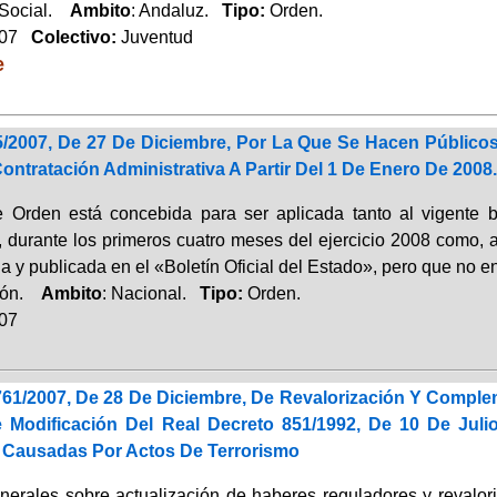
 Social.
Ambito
: Andaluz.
Tipo:
Orden.
007
Colectivo:
Juventud
e
/2007, De 27 De Diciembre, Por La Que Se Hacen Públicos
ontratación Administrativa A Partir Del 1 De Enero De 2008.
e Orden está concebida para ser aplicada tanto al vigente b
, durante los primeros cuatro meses del ejercicio 2008 como, a
 y publicada en el «Boletín Oficial del Estado», pero que no e
ción.
Ambito
: Nacional.
Tipo:
Orden.
007
761/2007, De 28 De Diciembre, De Revalorización Y Compl
Modificación Del Real Decreto 851/1992, De 10 De Jul
s Causadas Por Actos De Terrorismo
erales sobre actualización de haberes reguladores y revalor