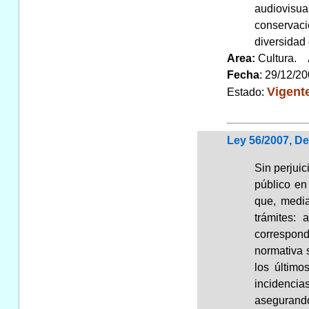
audiovisu
conservaci
diversidad 
Area:
Cultura.
Fecha
: 29/12/2
Vigent
Estado:
Ley 56/2007, D
Sin perjuic
público en
que, media
trámites: 
correspond
normativa s
los último
incidencia
asegurando