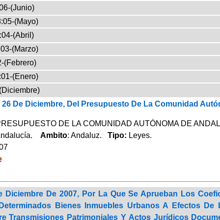
06-(Junio)
:05-(Mayo)
04-(Abril)
03-(Marzo)
-(Febrero)
:01-(Enero)
(Diciembre)
e 26 De Diciembre, Del Presupuesto De La Comunidad Autó
PRESUPUESTO DE LA COMUNIDAD AUTÓNOMA DE ANDALU
Andalucía.
Ambito
: Andaluz.
Tipo:
Leyes.
007
e
 Diciembre De 2007, Por La Que Se Aprueban Los Coeficie
 Determinados Bienes Inmuebles Urbanos A Efectos De 
re Transmisiones Patrimoniales Y Actos Jurídicos Docu