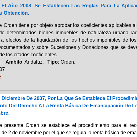
El Año 2008, Se Establecen Las Reglas Para La Aplica
u Obtención.
 Orden tiene por objeto aprobar los coeficientes aplicables al 
 de determinados bienes inmuebles de naturaleza urbana ra
 a efectos de la liquidación de los hechos imponibles de lo
Documentados y sobre Sucesiones y Donaciones que se deven
de los citados coeficientes.
a.
Ambito
: Andaluz.
Tipo:
Orden.
007
e
 Diciembre De 2007, Por La Que Se Establece El Procedi
nto Del Derecho A La Renta Básica De Emancipación De Lo
bre.
a presente Orden se establece el procedimiento para el re
 de 2 de noviembre por el que se regula la renta básica de ema