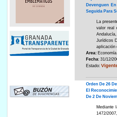
Devenguen En 
Seguida Para S
La presente
valor real
Andalucía,
Jurídicos 
aplicación 
Area:
Economí
Fecha
: 31/12/2
Vigent
Estado:
Orden De 26 De
El Reconocimie
De 2 De Noviem
Mediante l
1472/2007,