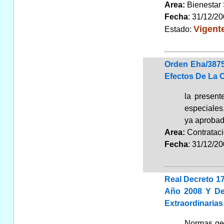
Area:
Bienestar
Fecha
: 31/12/2
Vigent
Estado:
Orden Eha/3875
Efectos De La C
la present
especiales
ya aprobada
Area:
Contrata
Fecha
: 31/12/2
Real Decreto 1
Año 2008 Y De 
Extraordinaria
Normas gen