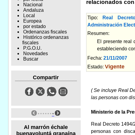
relacionados con
Nacional
Andaluza
Local
Tipo:
Real Decret
Europea
Administración Elec
por estado
Ordenanzas fiscales
Resumen:
Histórico ordenanzas
El presente real 
fiscales
P.G.O.U.
estableciendo com
Novedades
Fecha:
21/11/2007
Am
Buscar
Vigente
Estado:
Compartir
( Se incluye Real D
las personas con di
Ministerio de la Pr
Real Decreto 1494/2
Al marrón échale
personas con disca
buenavoluntá granaína