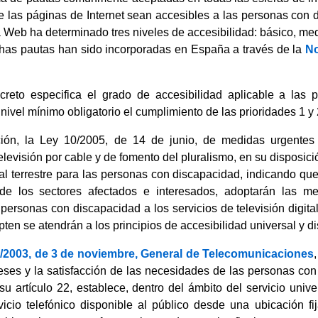
e las páginas de Internet sean accesibles a las personas con d
a Web ha determinado tres niveles de accesibilidad: básico, me
ichas pautas han sido incorporadas en España a través de la
N
creto especifica el grado de accesibilidad aplicable a las 
ivel mínimo obligatorio el cumplimiento de las prioridades 1 y
ón, la Ley 10/2005, de 14 de junio, de medidas urgentes pa
televisión por cable y de fomento del pluralismo, en su disposició
ital terrestre para las personas con discapacidad, indicando q
 de los sectores afectados e interesados, adoptarán las me
 personas con discapacidad a los servicios de televisión digital
en se atendrán a los principios de accesibilidad universal y d
2/2003, de 3 de noviembre, General de Telecomunicaciones
reses y la satisfacción de las necesidades de las personas co
su artículo 22, establece, dentro del ámbito del servicio univ
vicio telefónico disponible al público desde una ubicación f