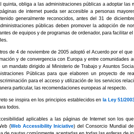
l quinta, obliga a las administraciones públicas a adoptar las
 páginas de internet pueda ser accesible a personas mayores
ntenido generalmente reconocidos, antes del 31 de diciembre
dministraciones públicas deben promover la adopción de nor
icantes de equipos y de programas de ordenador, para facilitar
les.
tros de 4 de noviembre de 2005 adoptó el Acuerdo por el que 
ormación y de convergencia con Europa y entre comunidades a
un mandato dirigido al Ministerio de Trabajo y Asuntos Sociale
nistraciones Públicas para que elaboren un proyecto de re
iscriminación para el acceso y utilización de los servicios rel
anera particular, las recomendaciones europeas al respecto.
reto se inspira en los principios establecidos en
la Ley 51/200
ara todos.
cesibilidad aplicables a las páginas de Internet son los que 
Web (
Web Accessibility Iniciative
) del Consorcio Mundial d
a de pautas comúnmente aceptadas en todas las esferas de int