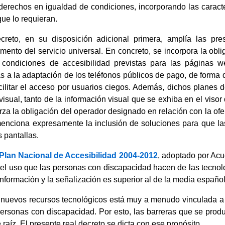
erechos en igualdad de condiciones, incorporando las caracter
que lo requieran.
ecreto, en su disposición adicional primera, amplía las pr
mento del servicio universal. En concreto, se incorpora la obli
s condiciones de accesibilidad previstas para las páginas w
as a la adaptación de los teléfonos públicos de pago, de form
cilitar el acceso por usuarios ciegos. Además, dichos planes 
isual, tanto de la información visual que se exhiba en el visor 
rza la obligación del operador designado en relación con la ofert
enciona expresamente la inclusión de soluciones para que l
s pantallas.
Plan Nacional de Accesibilidad 2004-2012
, adoptado por Acu
el uso que las personas con discapacidad hacen de las tecnolo
información y la señalización es superior al de la media español
s nuevos recursos tecnológicos está muy a menudo vinculada a l
personas con discapacidad. Por esto, las barreras que se pro
raíz. El presente real decreto se dicta con ese propósito.