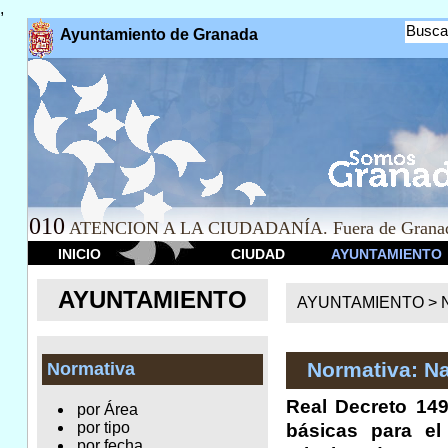
,
Busca
Ayuntamiento de Granada
010
ATENCION A LA CIUDADANÍA. Fuera de Granad
INICIO
CIUDAD
AYUNTAMIENTO
AYUNTAMIENTO
AYUNTAMIENTO >
Normativa: Na
Normativa
Real Decreto 149
por Área
por tipo
básicas para el
por fecha