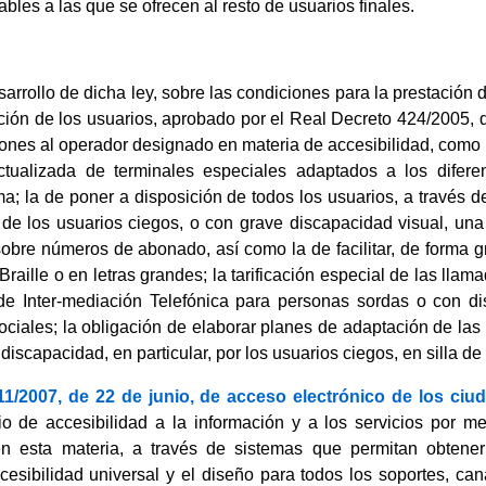
bles a las que se ofrecen al resto de usuarios finales.
arrollo de dicha ley, sobre las condiciones para la prestación 
cción de los usuarios, aprobado por el Real Decreto 424/2005, de
nes al operador designado en materia de accesibilidad, como las
ctualizada de terminales especiales adaptados a los diferen
ma; la de poner a disposición de todos los usuarios, a través de 
 de los usuarios ciegos, o con grave discapacidad visual, una
sobre números de abonado, así como la de facilitar, de forma gr
Braille o en letras grandes; la tarificación especial de las llam
de Inter-mediación Telefónica para personas sordas o con di
ciales; la obligación de elaborar planes de adaptación de las c
discapacidad, en particular, por los usuarios ciegos, en silla de 
11/2007, de 22 de junio, de acceso electrónico de los ciu
pio de accesibilidad a la información y a los servicios por m
en esta materia, a través de sistemas que permitan obtene
cesibilidad universal y el diseño para todos los soportes, ca