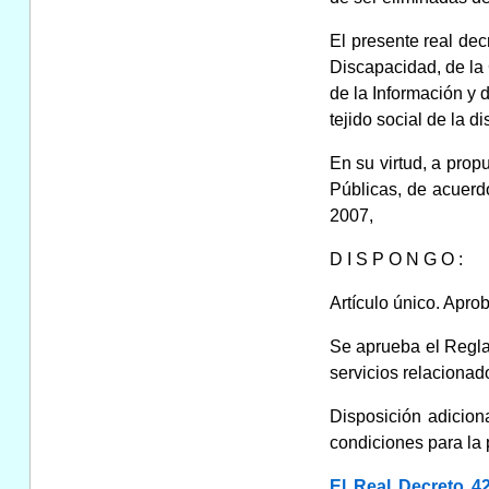
El presente real de
Discapacidad, de la
de la Información y 
tejido social de la
En su virtud, a prop
Públicas, de acuerd
2007,
D I S P O N G O :
Artículo único. Apr
Se aprueba el Regla
servicios relacionad
Disposición adicion
condiciones para la 
El Real Decreto 4