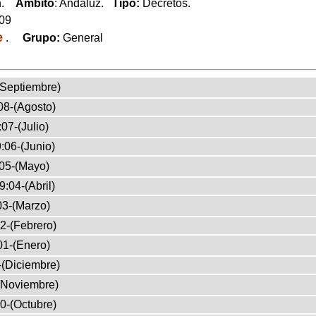
ón.
Ambito
: Andaluz.
Tipo:
Decretos.
009
e
.
Grupo:
General
(Septiembre)
08-(Agosto)
07-(Julio)
:06-(Junio)
05-(Mayo)
9:04-(Abril)
03-(Marzo)
2-(Febrero)
01-(Enero)
-(Diciembre)
(Noviembre)
0-(Octubre)