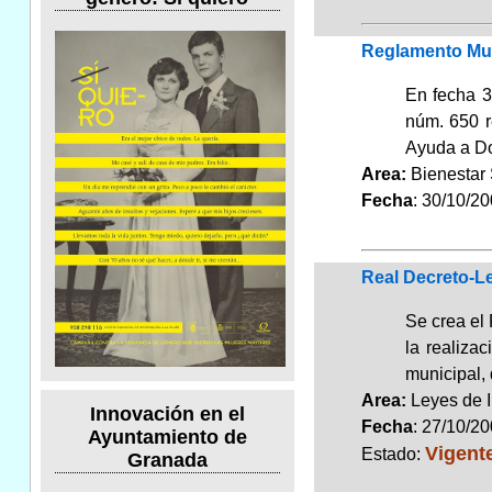
Reglamento Muni
En fecha 3
núm. 650 r
Ayuda a Do
Area:
Bienestar
Fecha
: 30/10/2
Real Decreto-Le
Se crea el 
la realiza
municipal, 
Area:
Leyes de 
Innovación en el
Fecha
: 27/10/2
Ayuntamiento de
Vigent
Estado:
Granada