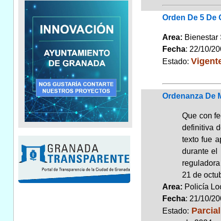
Orden De 5 De 
Area:
Bienestar
Fecha
: 22/10/2
Vigent
Estado:
Ordenanza De M
Que con fe
definitiva
texto fue 
durante el 
reguladora
21 de oct
Area:
Policía Lo
Fecha
: 21/10/2
Parcia
Estado: