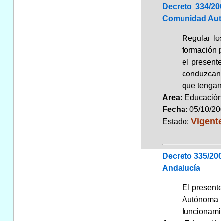
Decreto 334/20
Comunidad Aut
Regular lo
formación 
el present
conduzcan a
que tengan
Area:
Educaci
Fecha
: 05/10/2
Vigent
Estado:
Decreto 335/20
Andalucía
El present
Autónoma d
funcionamie