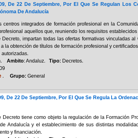
09, De 22 De Septiembre, Por El Que Se Regulan Los C
ónoma De Andalucía
s centros integrados de formación profesional en la Comuni
profesional aquellos que, reuniendo los requisitos establecido
e Decreto, impartan todas las ofertas formativas vinculadas al
 la obtención de títulos de formación profesional y certificados
 autorizadas.
ón.
Ambito
: Andaluz.
Tipo:
Decretos.
009
e
.
Grupo:
General
09, De 22 De Septiembre, Por El Que Se Regula La Ordena
e Decreto tiene como objeto la regulación de la Formación P
e Andalucía y el establecimiento de sus distintas modalidad
nto y financiación.