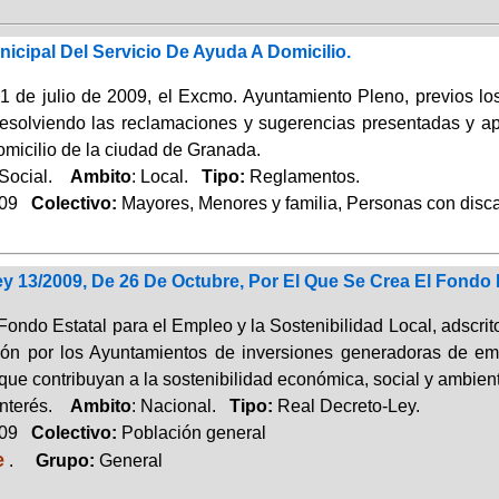
cipal Del Servicio De Ayuda A Domicilio.
1 de julio de 2009, el Excmo. Ayuntamiento Pleno, previos los
esolviendo las reclamaciones y sugerencias presentadas y ap
micilio de la ciudad de Granada.
 Social.
Ambito
: Local.
Tipo:
Reglamentos.
009
Colectivo:
Mayores, Menores y familia, Personas con disc
y 13/2009, De 26 De Octubre, Por El Que Se Crea El Fondo 
Fondo Estatal para el Empleo y la Sostenibilidad Local, adscrito a
ción por los Ayuntamientos de inversiones generadoras de em
que contribuyan a la sostenibilidad económica, social y ambient
Interés.
Ambito
: Nacional.
Tipo:
Real Decreto-Ley.
009
Colectivo:
Población general
e
.
Grupo:
General