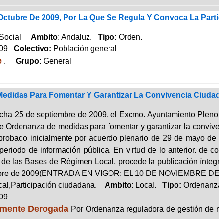
Octubre De 2009, Por La Que Se Regula Y Convoca La Part
 Social.
Ambito
: Andaluz.
Tipo:
Orden.
009
Colectivo:
Población general
e
.
Grupo:
General
edidas Para Fomentar Y Garantizar La Convivencia Ciuda
cha 25 de septiembre de 2009, el Excmo. Ayuntamiento Pleno 
 de Ordenanza de medidas para fomentar y garantizar la conviv
aprobado inicialmente por acuerdo plenario de 29 de mayo de
periodo de información pública. En virtud de lo anterior, de c
 de las Bases de Régimen Local, procede la publicación íntegr
ubre de 2009(ENTRADA EN VIGOR: EL 10 DE NOVIEMBRE DE
cal,Participación ciudadana.
Ambito
: Local.
Tipo:
Ordenanz
009
lmente Derogada
Por Ordenanza reguladora de gestión de r