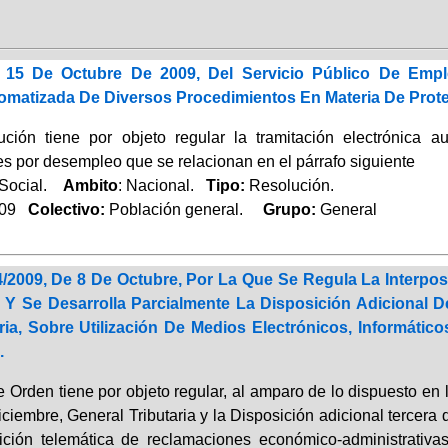
 15 De Octubre De 2009, Del Servicio Público De Empl
tomatizada De Diversos Procedimientos En Materia De Prot
ución tiene por objeto regular la tramitación electrónica 
es por desempleo que se relacionan en el párrafo siguiente
 Social.
Ambito
: Nacional.
Tipo:
Resolución.
009
Colectivo:
Población general.
Grupo:
General
/2009, De 8 De Octubre, Por La Que Se Regula La Interpo
s Y Se Desarrolla Parcialmente La Disposición Adicional 
aria, Sobre Utilización De Medios Electrónicos, Informát
.
e Orden tiene por objeto regular, al amparo de lo dispuesto en
iciembre, General Tributaria y la Disposición adicional tercer
sición telemática de reclamaciones económico-administrativa