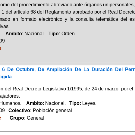
 como del procedimiento abreviado ante órganos unipersonales,
 1 del artículo 68 del Reglamento aprobado por el Real Decreto
mado en formato electrónico y la consulta telemática del e
ivas.
a.
Ambito
: Nacional.
Tipo:
Orden.
009
e
e 6 De Octubre, De Ampliación De La Duración Del Per
ogida
n del Real Decreto Legislativo 1/1995, de 24 de marzo, por el 
bajadores.
 Humanos.
Ambito
: Nacional.
Tipo:
Leyes.
009
Colectivo:
Población general
e
.
Grupo:
General