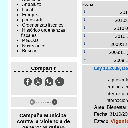
Andaluza
Fecha
Local
201
Europea
por estado
2010:
Ordenanzas fiscales
2010:0
Histórico ordenanzas
fiscales
2010:
P.G.O.U.
2009:12
Novedades
Buscar
2009:11-
2009:1
Compartir
Ley 12/2009, De
La presente
términos e
internacio
internacion
Area:
Bienestar
Fecha
: 31/10/2
Campaña Municipal
Vigent
contra la Violencia de
Estado:
género: Sí quiero