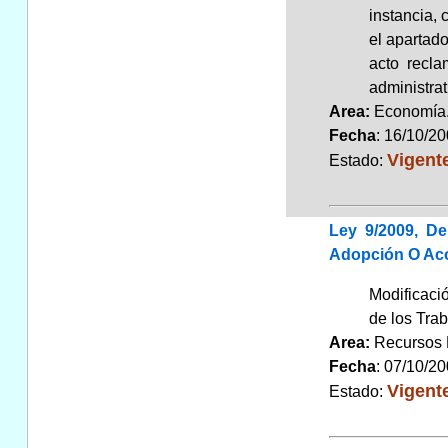
instancia,
el apartado
acto recla
administrat
Area:
Economí
Fecha
: 16/10/2
Vigent
Estado:
Ley 9/2009, D
Adopción O Ac
Modificació
de los Tra
Area:
Recursos
Fecha
: 07/10/2
Vigent
Estado: