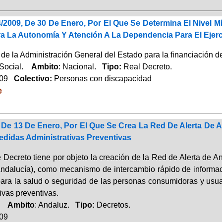
/2009, De 30 De Enero, Por El Que Se Determina El Nivel M
ra La Autonomía Y Atención A La Dependencia Para El Ejerc
de la Administración General del Estado para la financiación de
 Social.
Ambito
: Nacional.
Tipo:
Real Decreto.
009
Colectivo:
Personas con discapacidad
e
, De 13 De Enero, Por El Que Se Crea La Red De Alerta D
didas Administrativas Preventivas
e Decreto tiene por objeto la creación de la Red de Alerta de
Andalucía), como mecanismo de intercambio rápido de informac
para la salud o seguridad de las personas consumidoras y usua
ivas preventivas.
o.
Ambito
: Andaluz.
Tipo:
Decretos.
009