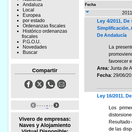
Andaluza
Fecha
Local
2011
Europea
por estado
Ley 4/2011, De
Ordenanzas fiscales
Simplificación
Histórico ordenanzas
De Andalucía
fiscales
P.G.O.U.
La presente
Novedades
Buscar
promoviend
favorecer 
Area:
Junta de 
Compartir
Fecha
: 29/06/2
Ley 16/2011, D
Los prime
distorsione
Vivero de empresas:
Resultado 
Naves y Alojamiento
de las dis
Virtual Disponible: