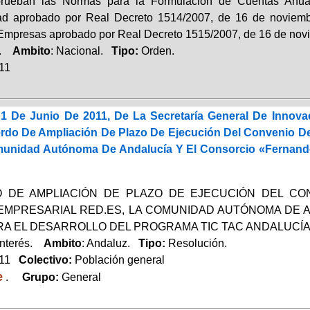
rueban las Normas para la Formulación de Cuentas Anual
dad aprobado por Real Decreto 1514/2007, de 16 de noviem
mpresas aprobado por Real Decreto 1515/2007, de 16 de nov
a.
Ambito
: Nacional.
Tipo:
Orden.
011
1 De Junio De 2011, De La Secretaría General De Innova
erdo De Ampliación De Plazo De Ejecución Del Convenio De
unidad Autónoma De Andalucía Y El Consorcio «Fernando 
 DE AMPLIACIÓN DE PLAZO DE EJECUCIÓN DEL CO
EMPRESARIAL RED.ES, LA COMUNIDAD AUTÓNOMA DE 
RA EL DESARROLLO DEL PROGRAMA TIC TAC ANDALUCÍ
Interés.
Ambito
: Andaluz.
Tipo:
Resolución.
011
Colectivo:
Población general
e
.
Grupo:
General