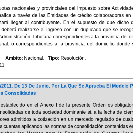
uotas nacionales y provinciales del Impuesto sobre Activida
ealice a través de las Entidades de crédito colaboradoras en
hará llegar al contribuyente. En el supuesto de que dicho
, deberá realizarse el ingreso con un duplicado que se reco
Administración Tributaria correspondientes a la provincia del do
onal, o correspondientes a la provincia del domicilio donde 
a.
Ambito
: Nacional.
Tipo:
Resolución.
011
/2011, De 13 De Junio, Por La Que Se Aprueba El Modelo P
es Consolidadas
establecido en el Anexo I de la presente Orden es obligator
nsolidadas de toda sociedad dominante si, a la fecha de cierr
lores admitidos a cotización en un mercado regulado de cua
us cuentas aplicando las normas de consolidación contenidas en