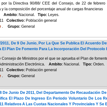
 por la Directiva 90/88/ CEE del Consejo, de 22 de febrero 
 y la composición del porcentaje anual de cargas financieras
o.
Ambito
: Nacional.
Tipo:
Leyes.
011
Colectivo:
Población general
e
.
Grupo:
General
2011, De 9 De Junio, Por La Que Se Publica El Acuerdo De 
 El Plan De Fomento Para La Incorporación Del Protocolo
 Consejo de Ministros por el que se aprueba el Plan de fomento
 Administración Electrónica.
Ambito
: Nacional.
Tipo:
Orden.
011
Colectivo:
Población general
e
.
Grupo:
General
8 De Junio De 2011, Del Departamento De Recaudación De L
fica El Plazo De Ingreso En Periodo Voluntario De Los 
011 Relativos A Las Cuotas Nacionales Y Provinciales Y Se