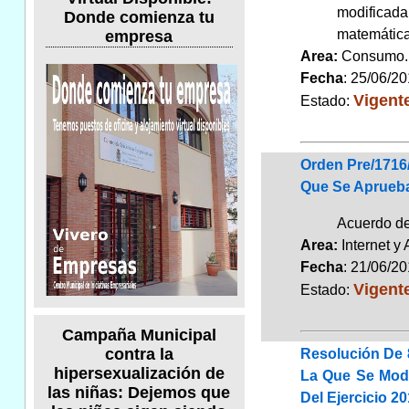
modificada
Donde comienza tu
matemática
empresa
Area:
Consum
Fecha
: 25/06/2
Vigent
Estado:
Orden Pre/1716/
Que Se Aprueba
Acuerdo de
Area:
Internet y
Fecha
: 21/06/2
Vigent
Estado:
Campaña Municipal
contra la
Resolución De 
hipersexualización de
La Que Se Modi
las niñas: Dejemos que
Del Ejercicio 2