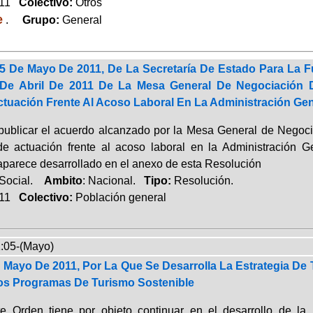
011
Colectivo:
Otros
e
.
Grupo:
General
5 De Mayo De 2011, De La Secretaría De Estado Para La F
De Abril De 2011 De La Mesa General De Negociación D
ctuación Frente Al Acoso Laboral En La Administración Gen
publicar el acuerdo alcanzado por la Mesa General de Negoci
de actuación frente al acoso laboral en la Administración 
aparece desarrollado en el anexo de esta Resolución
 Social.
Ambito
: Nacional.
Tipo:
Resolución.
011
Colectivo:
Población general
:05-(Mayo)
 Mayo De 2011, Por La Que Se Desarrolla La Estrategia De
os Programas De Turismo Sostenible
e Orden tiene por objeto continuar en el desarrollo de la