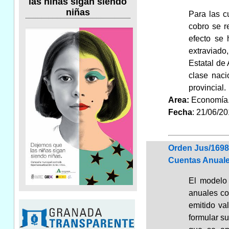
las niñas sigan siendo
niñas
Para las c
cobro se r
efecto se 
extraviado
Estatal de 
clase naci
provincial.
Area:
Economí
Fecha
: 21/06/2
Orden Jus/1698
Cuentas Anual
El modelo 
anuales co
emitido va
formular s