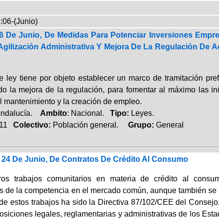
:06-(Junio)
 6 De Junio, De Medidas Para Potenciar Inversiones Empre
, Agilización Administrativa Y Mejora De La Regulación 
 ley tiene por objeto establecer un marco de tramitación prefe
o la mejora de la regulación, para fomentar al máximo las in
el mantenimiento y la creación de empleo.
Andalucía.
Ambito
: Nacional.
Tipo:
Leyes.
011
Colectivo:
Población general.
Grupo:
General
e 24 De Junio, De Contratos De Crédito Al Consumo
ros trabajos comunitarios en materia de crédito al consu
s de la competencia en el mercado común, aunque también se ate
de estos trabajos ha sido la Directiva 87/102/CEE del Consejo,
posiciones legales, reglamentarias y administrativas de los Es