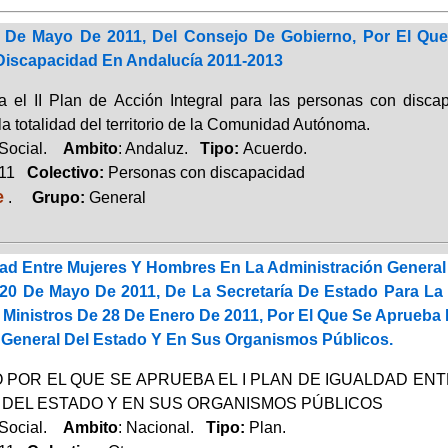
De Mayo De 2011, Del Consejo De Gobierno, Por El Que S
iscapacidad En Andalucía 2011-2013
 el II Plan de Acción Integral para las personas con disc
la totalidad del territorio de la Comunidad Autónoma.
 Social.
Ambito
: Andaluz.
Tipo:
Acuerdo.
011
Colectivo:
Personas con discapacidad
e
.
Grupo:
General
ldad Entre Mujeres Y Hombres En La Administración Genera
20 De Mayo De 2011, De La Secretaría De Estado Para La 
Ministros De 28 De Enero De 2011, Por El Que Se Aprueba 
 General Del Estado Y En Sus Organismos Públicos.
POR EL QUE SE APRUEBA EL I PLAN DE IGUALDAD EN
DEL ESTADO Y EN SUS ORGANISMOS PÚBLICOS
 Social.
Ambito
: Nacional.
Tipo:
Plan.