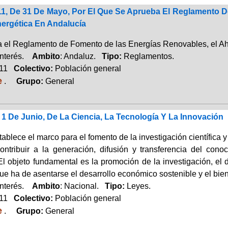
11, De 31 De Mayo, Por El Que Se Aprueba El Reglamento 
nergética En Andalucía
 el Reglamento de Fomento de las Energías Renovables, el Ahor
Interés.
Ambito
: Andaluz.
Tipo:
Reglamentos.
011
Colectivo:
Población general
e
.
Grupo:
General
 1 De Junio, De La Ciencia, La Tecnología Y La Innovación
tablece el marco para el fomento de la investigación científica 
contribuir a la generación, difusión y transferencia del con
El objeto fundamental es la promoción de la investigación, el
ue ha de asentarse el desarrollo económico sostenible y el bien
Interés.
Ambito
: Nacional.
Tipo:
Leyes.
011
Colectivo:
Población general
e
.
Grupo:
General