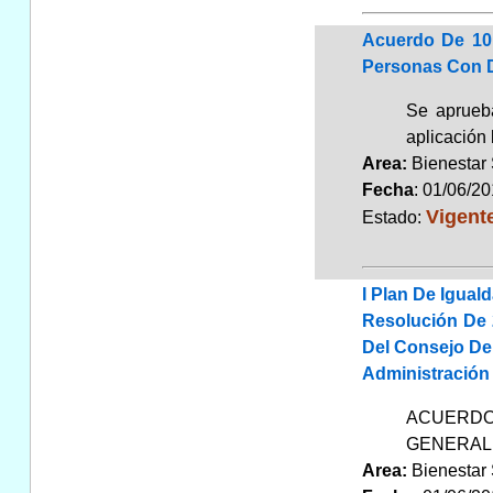
Acuerdo De 10 
Personas Con D
Se aprueba
aplicación 
Area:
Bienestar
Fecha
: 01/06/2
Vigent
Estado:
I Plan De Igua
Resolución De 
Del Consejo De 
Administración
ACUERDO 
GENERAL 
Area:
Bienestar