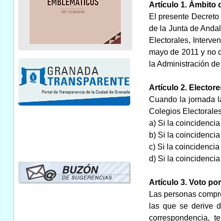
Artículo 1. Ámbito 
El presente Decreto 
de la Junta de Andal
Electorales, Interv
mayo de 2011 y no di
la Administración d
Artículo 2. Electore
Cuando la jornada la
Colegios Electorales
a) Si la coincidencia
b) Si la coincidenci
c) Si la coincidenci
d) Si la coincidenci
Artículo 3. Voto por
Las personas compren
las que se derive d
correspondencia, t