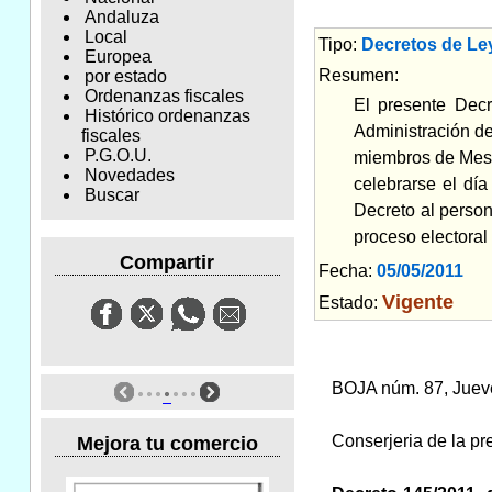
Andaluza
Local
Tipo:
Decretos de Ley
Europea
Resumen:
por estado
Ordenanzas fiscales
El presente Decr
Histórico ordenanzas
Administración de
fiscales
P.G.O.U.
miembros de Mesa
Novedades
celebrarse el dí
Buscar
Decreto al person
proceso electora
Compartir
Fecha:
05/05/2011
Am
Vigente
Estado:
BOJA núm. 87, Juev
Conserjeria de la pr
Mejora tu comercio