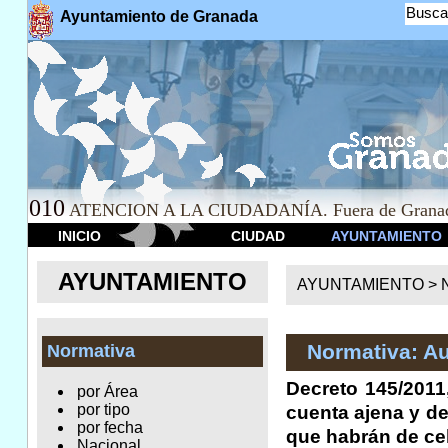
Busca
Ayuntamiento de Granada
010
ATENCION A LA CIUDADANÍA. Fuera de Granad
INICIO
CIUDAD
AYUNTAMIENTO
AYUNTAMIENTO
AYUNTAMIENTO >
Normativa: A
Normativa
Decreto 145/2011,
por Área
por tipo
cuenta ajena y de
por fecha
que habrán de cel
Nacional