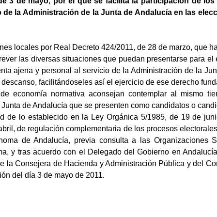
e 3 de mayo, por el que se facilita la participación de lo
o de la Administración de la Junta de Andalucía en las elec
es locales por Real Decreto 424/2011, de 28 de marzo, que ha
ever las diversas situaciones que puedan presentarse para el e
nta ajena y personal al servicio de la Administración de la Jun
descanso, facilitándoseles así el ejercicio de ese derecho fun
de economía normativa aconsejan contemplar al mismo tiem
a Junta de Andalucía que se presenten como candidatos o candi
rtud de lo establecido en la Ley Orgánica 5/1985, de 19 de ju
bril, de regulación complementaria de los procesos electorales
oma de Andalucía, previa consulta a las Organizaciones Si
 y tras acuerdo con el Delegado del Gobierno en Andalucía r
de la Consejera de Hacienda y Administración Pública y del Co
ión del día 3 de mayo de 2011.