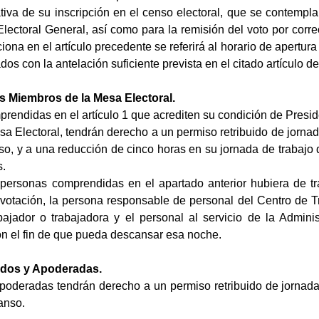
tativa de su inscripción en el censo electoral, que se contempl
lectoral General, así como para la remisión del voto por corr
ona en el artículo precedente se referirá al horario de apertura
os con la antelación suficiente prevista en el citado artículo d
s Miembros de la Mesa Electoral.
rendidas en el artículo 1 que acrediten su condición de Preside
sa Electoral, tendrán derecho a un permiso retribuido de jornada
o, y a una reducción de cinco horas en su jornada de trabajo 
s.
 personas comprendidas en el apartado anterior hubiera de t
a votación, la persona responsable de personal del Centro de T
abajador o trabajadora y el personal al servicio de la Admin
on el fin de que pueda descansar esa noche.
ados y Apoderadas.
oderadas tendrán derecho a un permiso retribuido de jornada c
anso.