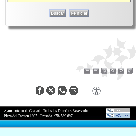
Ayuntamiento de Granada. Todos los Derechos Reservados.
Plaza del Carmen,18071 Granada
|
958 539 697