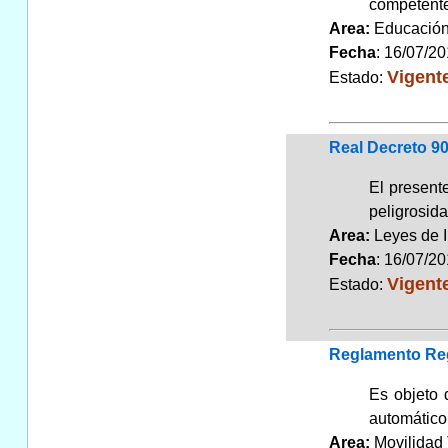
competente
Area:
Educaci
Fecha
: 16/07/2
Vigent
Estado:
Real Decreto 90
El present
peligrosida
Area:
Leyes de 
Fecha
: 16/07/2
Vigent
Estado:
Reglamento Reg
Es objeto 
automático
Area:
Movilidad 