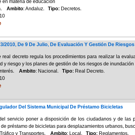
 en materia de educación
ón.
Ambito
: Andaluz.
Tipo:
Decretos.
010
e
3/2010, De 9 De Julio, De Evaluación Y Gestión De Riesgo
e real decreto regula los procedimientos para realizar la eval
d y riesgo y los planes de gestión de los riesgos de inundación e
Interés.
Ambito
: Nacional.
Tipo:
Real Decreto.
010
e
ulador Del Sistema Municipal De Préstamo Bicicletas
del servicio poner a disposición de los ciudadanos y de las
 de préstamo de bicicletas para desplazamientos urbanos, busc
Tráfico y Transportes.
Ambito
: Local.
Tipo:
Reglamentos.