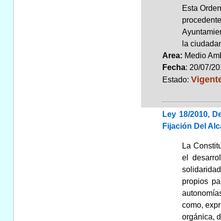
Esta Orden
procedente
Ayuntamient
la ciudada
Area:
Medio Am
Fecha
: 20/07/2
Vigent
Estado:
Ley 18/2010, D
Fijación Del A
La Constit
el desarro
solidarida
propios pa
autonomías
como, expre
orgánica, d