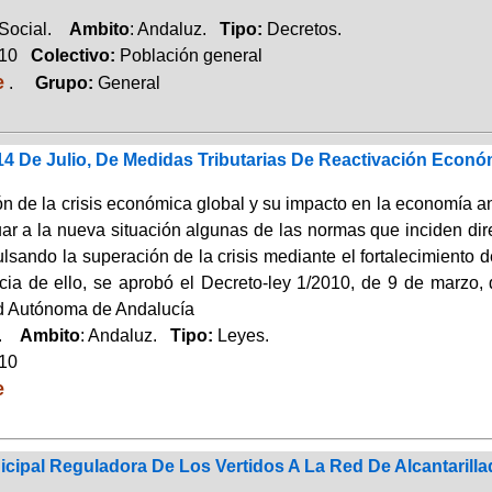
 Social.
Ambito
: Andaluz.
Tipo:
Decretos.
010
Colectivo:
Población general
e
.
Grupo:
General
 14 De Julio, De Medidas Tributarias De Reactivación Ec
ón de la crisis económica global y su impacto en la economía a
ar a la nueva situación algunas de las normas que inciden dir
ulsando la superación de la crisis mediante el fortalecimiento
ia de ello, se aprobó el Decreto-ley 1/2010, de 9 de marzo, 
 Autónoma de Andalucía
a.
Ambito
: Andaluz.
Tipo:
Leyes.
010
e
cipal Reguladora De Los Vertidos A La Red De Alcantarill