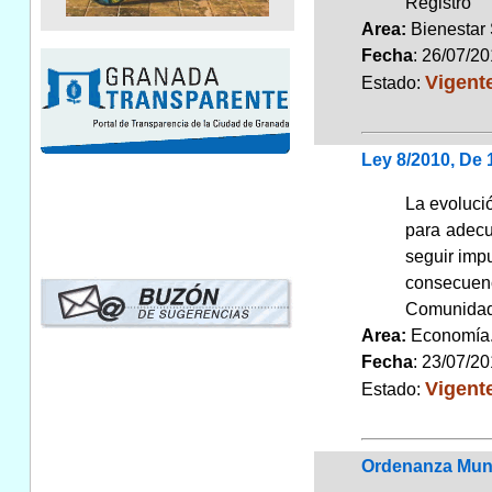
Registro
Area:
Bienestar
Fecha
: 26/07/2
Vigent
Estado:
Ley 8/2010, De
La evoluci
para adecu
seguir imp
consecuenc
Comunidad
Area:
Economí
Fecha
: 23/07/2
Vigent
Estado:
Ordenanza Muni