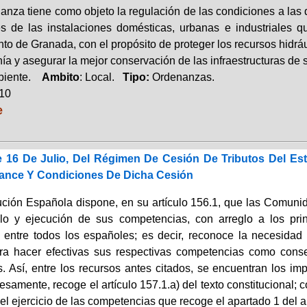
anza tiene como objeto la regulación de las condiciones a las
s de las instalaciones domésticas, urbanas e industriales 
o de Granada, con el propósito de proteger los recursos hidráu
nía y asegurar la mejor conservación de las infraestructuras de
biente.
Ambito
: Local.
Tipo:
Ordenanzas.
010
e
e 16 De Julio, Del Régimen De Cesión De Tributos Del 
lcance Y Condiciones De Dicha Cesión
ución Española dispone, en su artículo 156.1, que las Comun
llo y ejecución de sus competencias, con arreglo a los pri
d entre todos los españoles; es decir, reconoce la necesidad 
ra hacer efectivas sus respectivas competencias como conse
. Así, entre los recursos antes citados, se encuentran los imp
samente, recoge el artículo 157.1.a) del texto constitucional;
el ejercicio de las competencias que recoge el apartado 1 del ar