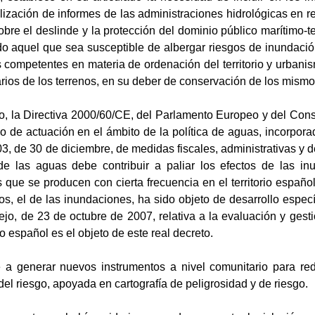
alización de informes de las administraciones hidrológicas en r
obre el deslinde y la protección del dominio público marítimo-ter
do aquel que sea susceptible de albergar riesgos de inundación
 competentes en materia de ordenación del territorio y urbani
rios de los terrenos, en su deber de conservación de los mismo
o, la Directiva 2000/60/CE, del Parlamento Europeo y del Cons
 de actuación en el ámbito de la política de aguas, incorporad
3, de 30 de diciembre, de medidas fiscales, administrativas y d
 de las aguas debe contribuir a paliar los efectos de las i
ue se producen con cierta frecuencia en el territorio español
los, el de las inundaciones, ha sido objeto de desarrollo espe
o, de 23 de octubre de 2007, relativa a la evaluación y gesti
o español es el objeto de este real decreto.
e a generar nuevos instrumentos a nivel comunitario para re
del riesgo, apoyada en cartografía de peligrosidad y de riesgo.