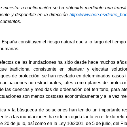
se muestra a continuación se ha obtenido mediante una transfo
mente y disponible en la dirección
http://www.boe.es/diario_bo
documentos.
España constituyen el riesgo natural que a lo largo del tiemp
 humanas.
 efectos de las inundaciones ha sido desde hace muchos años 
oque tradicional consistente en plantear y ejecutar soluci
ques de protección, se han revelado en determinados casos i
actuaciones no estructurales, tales como planes de protección
 de las cuencas y medidas de ordenación del territorio, para a
 actuaciones son menos costosas económicamente y a la vez m
ica y la búsqueda de soluciones han tenido un importante resp
ente a las inundaciones ha sido recogida tanto en el texto ref
de 20 de julio, así como en la Ley 10/2001, de 5 de julio, del P