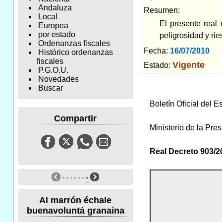
Andaluza
Resumen:
Local
El presente real 
Europea
por estado
peligrosidad y rie
Ordenanzas fiscales
Fecha:
16/07/2010
Am
Histórico ordenanzas
fiscales
Vigente
Estado:
P.G.O.U.
Novedades
Buscar
Boletín Oficial del 
Compartir
Ministerio de la Pre
Real Decreto 903/20
Al marrón échale
buenavoluntá granaína