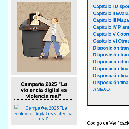
Capítulo I Dispo
Capítulo II Eval
Capítulo III Map
Capítulo IV Plan
Capítulo V Coord
Capítulo VI Otra
Disposición tran
Disposición tran
Disposición der
Disposición fina
Disposición fin
Disposición final
Campaña 2025 "La
ANEXO
violencia digital es
violencia real"
Código de Verificac