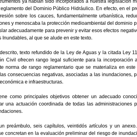
trumentos ya habían sido incorporados a nuestra legislación m
Reglamento del Dominio Público Hidráulico. En efecto, en el p
presión sobre los cauces, fundamentalmente urbanística, reduc
ciones y menoscaba la protección medioambiental del dominio p
slar adecuadamente para prevenir y evitar esos efectos negativ
 Inundables, al que se alude en este texto.
escrito, texto refundido de la Ley de Aguas y la citada Ley 1
n Civil ofrecen rango legal suficiente para la incorporación 
e norma de rango reglamentario que se materializa en este 
r las consecuencias negativas, asociadas a las inundaciones, 
d económica e infraestructuras.
tiene como principales objetivos obtener un adecuado conoc
ar una actuación coordinada de todas las administraciones p
undaciones.
un preámbulo, seis capítulos, veintidós artículos y un anexo
 concretan en la evaluación preliminar del riesgo de inundaci