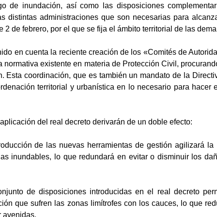
go de inundación, así como las disposiciones complementaria
as distintas administraciones que son necesarias para alcanza
2 de febrero, por el que se fija el ámbito territorial de las dem
enido en cuenta la reciente creación de los «Comités de Auto
la normativa existente en materia de Protección Civil, procuran
. Esta coordinación, que es también un mandato de la Directiva
rdenación territorial y urbanística en lo necesario para hacer
 aplicación del real decreto derivarán de un doble efecto:
troducción de las nuevas herramientas de gestión agilizará l
as inundables, lo que redundará en evitar o disminuir los d
conjunto de disposiciones introducidas en el real decreto p
ión que sufren las zonas limítrofes con los cauces, lo que r
r avenidas.