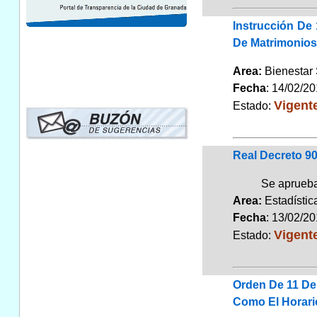
Instrucción De
De Matrimonios 
Area:
Bienestar
Fecha
: 14/02/2
Vigent
Estado:
Real Decreto 90
Se aprueba
Area:
Estadísti
Fecha
: 13/02/2
Vigent
Estado:
Orden De 11 De
Como El Horari