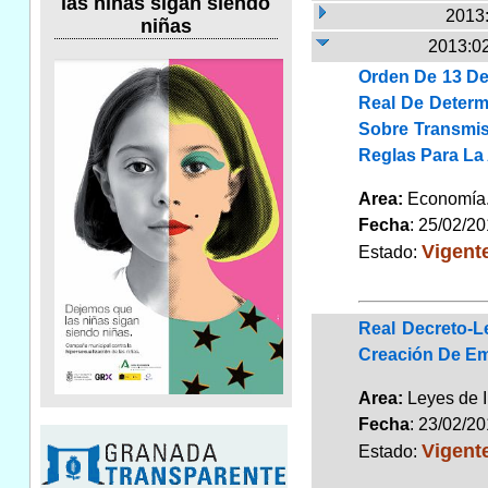
las niñas sigan siendo
2013:
niñas
2013:02
Orden De 13 De 
Real De Determ
Sobre Transmis
Reglas Para La
Area:
Economí
Fecha
: 25/02/2
Vigent
Estado:
Real Decreto-L
Creación De Em
Area:
Leyes de 
Fecha
: 23/02/2
Vigent
Estado: