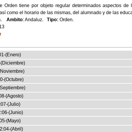
e Orden tiene por objeto regular determinados aspectos de l
 así como el horario de las mismas, del alumnado y de las educ
ón.
Ambito
: Andaluz.
Tipo:
Orden.
013
e
01-(Enero)
-(Diciembre)
(Noviembre)
0-(Octubre)
(Septiembre)
08-(Agosto)
07-(Julio)
:06-(Junio)
05-(Mayo)
2:04-(Abril)