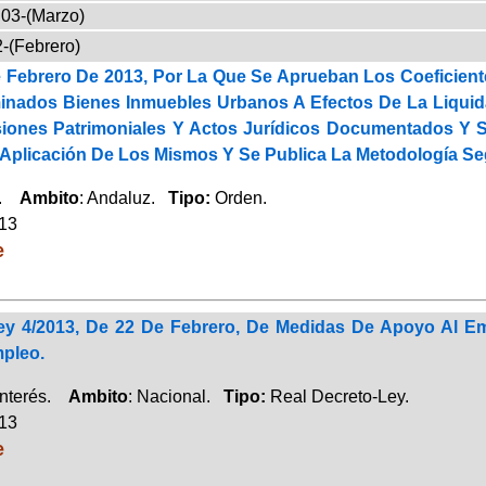
03-(Marzo)
-(Febrero)
Febrero De 2013, Por La Que Se Aprueban Los Coeficientes 
inados Bienes Inmuebles Urbanos A Efectos De La Liqui
iones Patrimoniales Y Actos Jurídicos Documentados Y 
 Aplicación De Los Mismos Y Se Publica La Metodología Se
a.
Ambito
: Andaluz.
Tipo:
Orden.
013
e
ey 4/2013, De 22 De Febrero, De Medidas De Apoyo Al E
pleo.
Interés.
Ambito
: Nacional.
Tipo:
Real Decreto-Ley.
013
e