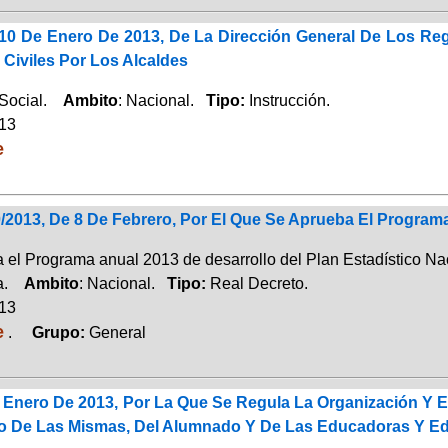
 10 De Enero De 2013, De La Dirección General De Los Reg
Civiles Por Los Alcaldes
 Social.
Ambito
: Nacional.
Tipo:
Instrucción.
013
e
/2013, De 8 De Febrero, Por El Que Se Aprueba El Programa
 el Programa anual 2013 de desarrollo del Plan Estadístico Nac
ca.
Ambito
: Nacional.
Tipo:
Real Decreto.
013
e
.
Grupo:
General
 Enero De 2013, Por La Que Se Regula La Organización Y E
o De Las Mismas, Del Alumnado Y De Las Educadoras Y Ed