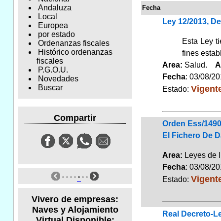
Andaluza
Fecha
Local
Ley 12/2013, D
Europea
por estado
Esta Ley t
Ordenanzas fiscales
Histórico ordenanzas
fines estab
fiscales
Area:
Salud.
A
P.G.O.U.
Fecha
: 03/08/2
Novedades
Vigent
Buscar
Estado:
Compartir
Orden Ess/1490/
El Fichero De D
Area:
Leyes de 
Fecha
: 03/08/2
Vigent
Estado:
Vivero de empresas:
Naves y Alojamiento
Real Decreto-Le
Virtual Disponible: