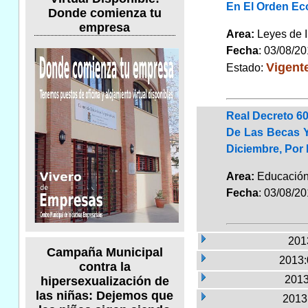
En El Orden Ec
Donde comienza tu
empresa
Area:
Leyes de 
Fecha
: 03/08/2
Vigent
Estado:
Real Decreto 60
De Las Becas Y
Diciembre, Por
Area:
Educaci
Fecha
: 03/08/2
2013
Campaña Municipal
2013:
contra la
2013
hipersexualización de
las niñas: Dejemos que
2013: