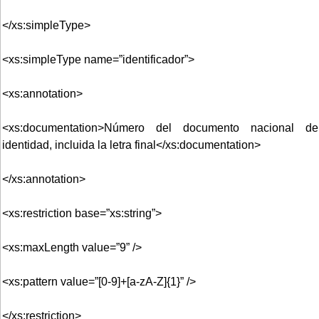
</xs:simpleType>
<xs:simpleType name=”identificador”>
<xs:annotation>
<xs:documentation>Número del documento nacional de
identidad, incluida la letra final</xs:documentation>
</xs:annotation>
<xs:restriction base=”xs:string”>
<xs:maxLength value=”9” />
<xs:pattern value=”[0-9]+[a-zA-Z]{1}” />
</xs:restriction>