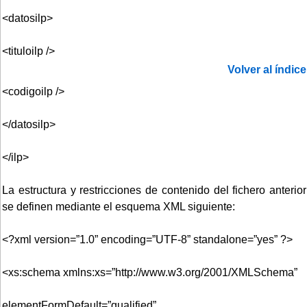
<datosilp>
<tituloilp />
Volver al índice
<codigoilp />
</datosilp>
</ilp>
La estructura y restricciones de contenido del fichero anterior
se definen mediante el esquema XML siguiente:
<?xml version=”1.0” encoding=”UTF-8” standalone=”yes” ?>
<xs:schema xmlns:xs=”http://www.w3.org/2001/XMLSchema”
elementFormDefault=”qualified”