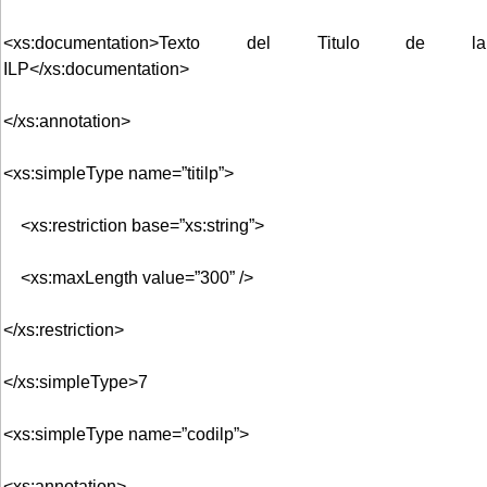
<xs:documentation>Texto del Titulo de la
ILP</xs:documentation>
</xs:annotation>
<xs:simpleType name=”titilp”>
<xs:restriction base=”xs:string”>
<xs:maxLength value=”300” />
</xs:restriction>
</xs:simpleType>7
<xs:simpleType name=”codilp”>
<xs:annotation>