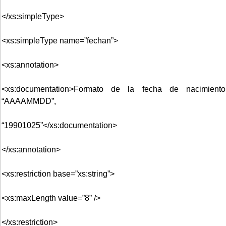
</xs:simpleType>
<xs:simpleType name=”fechan”>
<xs:annotation>
<xs:documentation>Formato de la fecha de nacimiento
“AAAAMMDD”,
“19901025”</xs:documentation>
</xs:annotation>
<xs:restriction base=”xs:string”>
<xs:maxLength value=”8” />
</xs:restriction>