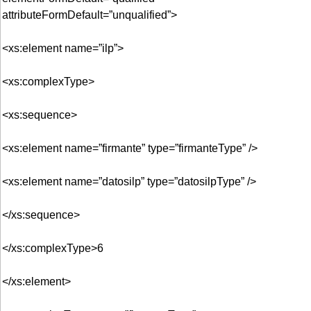
attributeFormDefault=”unqualified”>
<xs:element name=”ilp”>
<xs:complexType>
<xs:sequence>
<xs:element name=”firmante” type=”firmanteType” />
<xs:element name=”datosilp” type=”datosilpType” />
</xs:sequence>
</xs:complexType>6
</xs:element>