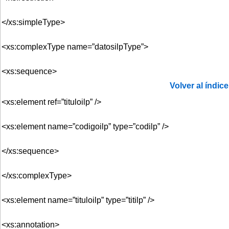
</xs:simpleType>
<xs:complexType name=”datosilpType”>
<xs:sequence>
Volver al índice
<xs:element ref=”tituloilp” />
<xs:element name=”codigoilp” type=”codilp” />
</xs:sequence>
</xs:complexType>
<xs:element name=”tituloilp” type=”titilp” />
<xs:annotation>