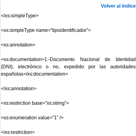
Volver al índice
</xs:simpleType>
<xs:simpleType name=”tipoidentificador”>
<xs:annotation>
<xs:documentation>1.-Documento Nacional de Identidad
(DNI), electrónico o no, expedido por las autoridades
españolas</xs:documentation>
</xs:annotation>
<xs:restriction base=”xs:string”>
<xs:enumeration value=”1” />
</xs:restriction>