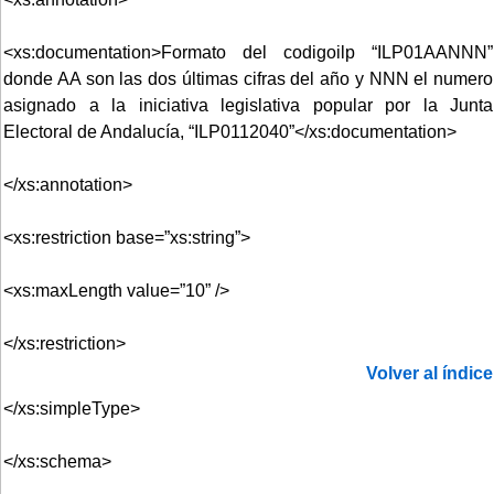
<xs:documentation>Formato del codigoilp “ILP01AANNN”
donde AA son las dos últimas cifras del año y NNN el numero
asignado a la iniciativa legislativa popular por la Junta
Electoral de Andalucía, “ILP0112040”</xs:documentation>
</xs:annotation>
<xs:restriction base=”xs:string”>
<xs:maxLength value=”10” />
</xs:restriction>
Volver al índice
</xs:simpleType>
</xs:schema>