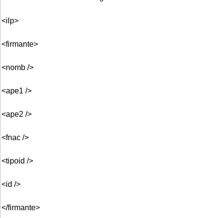
<ilp>
<firmante>
<nomb />
<ape1 />
<ape2 />
<fnac />
<tipoid />
<id />
</firmante>