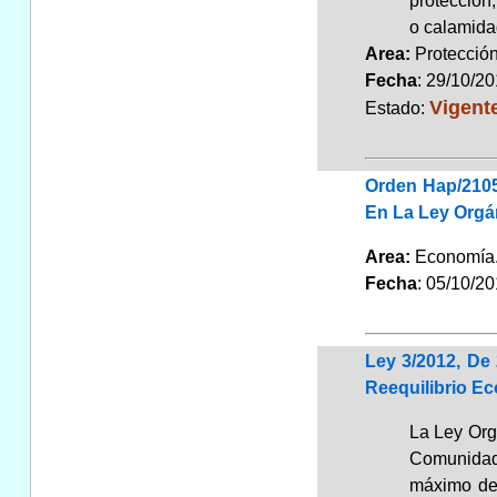
protección,
o calamida
Area:
Protecció
Fecha
: 29/10/2
Vigent
Estado:
Orden Hap/2105
En La Ley Orgán
Area:
Economí
Fecha
: 05/10/2
Ley 3/2012, De
Reequilibrio E
La Ley Orgá
Comunidade
máximo de 