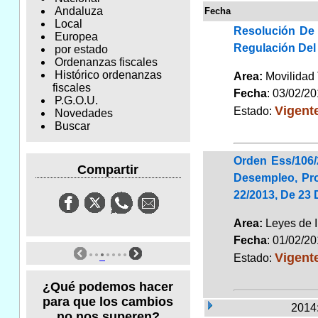
Andaluza
Fecha
Local
Resolución De 
Europea
Regulación Del 
por estado
Ordenanzas fiscales
Histórico ordenanzas
Area:
Movilidad 
fiscales
Fecha
: 03/02/2
P.G.O.U.
Vigent
Estado:
Novedades
Buscar
Orden Ess/106/
Compartir
Desempleo, Pro
22/2013, De 23
Area:
Leyes de 
Fecha
: 01/02/2
Vigent
Estado:
¿Qué podemos hacer
para que los cambios
2014
no nos superen?