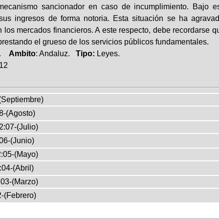
 mecanismo sancionador en caso de incumplimiento. Bajo e
sus ingresos de forma notoria. Esta situación se ha agravad
n los mercados financieros. A este respecto, debe recordarse 
prestando el grueso de los servicios públicos fundamentales.
a.
Ambito
: Andaluz.
Tipo:
Leyes.
012
(Septiembre)
8-(Agosto)
:07-(Julio)
06-(Junio)
:05-(Mayo)
04-(Abril)
03-(Marzo)
-(Febrero)