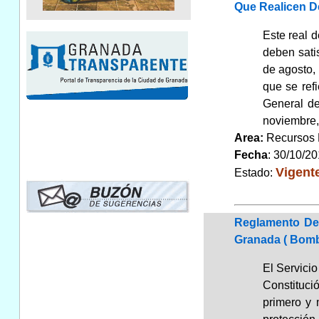
Que Realicen D
Este real d
deben sati
de agosto,
que se refi
General del
noviembre,
Area:
Recursos
Fecha
: 30/10/2
Vigent
Estado:
Reglamento De 
Granada ( Bomb
El Servici
Constitució
primero y 