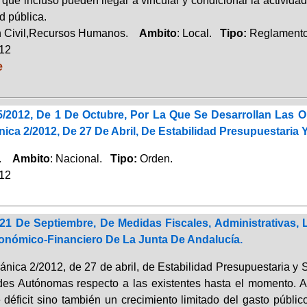
 que incluso pueden llegar a vincular y condicionar la actividad
d pública.
n Civil,Recursos Humanos.
Ambito
: Local.
Tipo:
Reglamento
012
e
/2012, De 1 De Octubre, Por La Que Se Desarrollan Las O
ica 2/2012, De 27 De Abril, De Estabilidad Presupuestaria Y
a.
Ambito
: Nacional.
Tipo:
Orden.
012
 21 De Septiembre, De Medidas Fiscales, Administrativas,
conómico-Financiero De La Junta De Andalucía.
nica 2/2012, de 27 de abril, de Estabilidad Presupuestaria y S
s Autónomas respecto a las existentes hasta el momento. A p
déficit sino también un crecimiento limitado del gasto públ