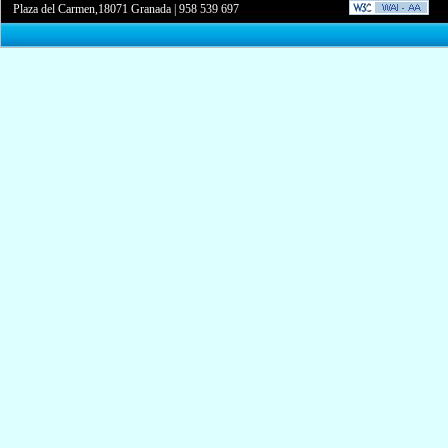
Plaza del Carmen,18071 Granada
|
958 539 697