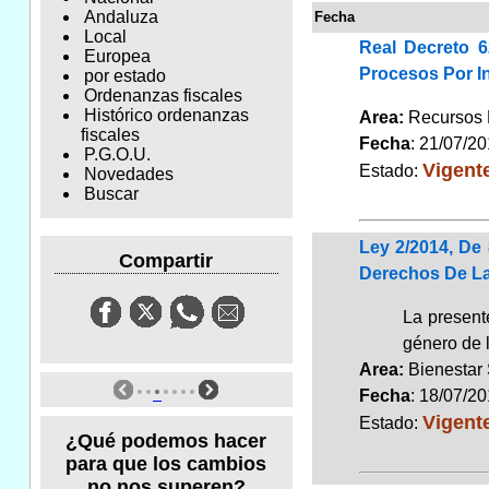
Andaluza
Fecha
Local
Real Decreto 
Europea
Procesos Por I
por estado
Ordenanzas fiscales
Histórico ordenanzas
Area:
Recursos
fiscales
Fecha
: 21/07/2
P.G.O.U.
Vigent
Estado:
Novedades
Buscar
Ley 2/2014, De
Compartir
Derechos De La
La present
género de l
Area:
Bienestar
Fecha
: 18/07/2
Vigent
Estado:
¿Qué podemos hacer
para que los cambios
no nos superen?