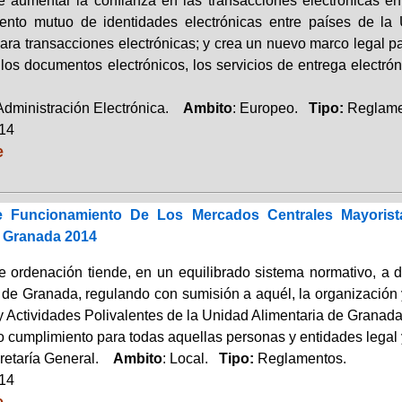
e aumentar la confianza en las transacciones electrónicas en 
ento mutuo de identidades electrónicas entre países de la 
para transacciones electrónicas; y crea un nuevo marco legal para
los documentos electrónicos, los servicios de entrega electrónic
 Administración Electrónica.
Ambito
: Europeo.
Tipo:
Reglame
014
e
 Funcionamiento De Los Mercados Centrales Mayoristas
e Granada 2014
e ordenación tiende, en un equilibrado sistema normativo, a 
 de Granada, regulando con sumisión a aquél, la organización 
 Actividades Polivalentes de la Unidad Alimentaria de Granada
o cumplimiento para todas aquellas personas y entidades legal 
retaría General.
Ambito
: Local.
Tipo:
Reglamentos.
014
e