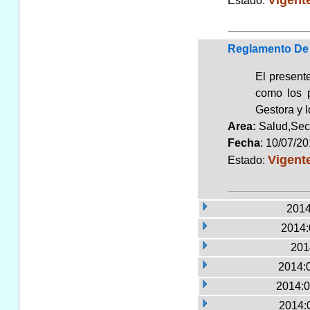
Estado:
Reglamento De 
El presente
como los p
Gestora y l
Area:
Salud,Sec
Fecha
: 10/07/2
Vigent
Estado:
2014
2014:
201
2014:
2014:0
2014: