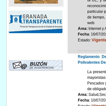
la UE, y d
reconocimi
particular 
de tiempo, 
web
Area:
Internet y
Fecha
: 16/07/2
Vigent
Estado:
Reglamento De
Polivalentes D
La present
mayoristas
Pescados y
de obligad
Area:
Salud,Sec
Fecha
: 10/07/2
Vigent