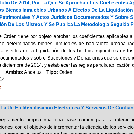
ulio De 2014, Por La Que Se Aprueban Los Coeficientes Apli
s Bienes Inmuebles Urbanos A Efectos De La Liquidación
Patrimoniales Y Actos Jurídicos Documentados Y Sobre S
ción De Los Mismos Y Se Publica La Metodología Seguida P
 Orden tiene por objeto aprobar los coeficientes aplicables al 
 de determinados bienes inmuebles de naturaleza urbana ra
 a efectos de la liquidación de los hechos imponibles de lo
Documentados y sobre Sucesiones y Donaciones que se devengu
e diciembre de 2014, y establecer las reglas para la aplicación d
a.
Ambito
: Andaluz.
Tipo:
Orden.
014
e
a Ue En Identificación Electrónica Y Servicios De Confian
reglamento proporciona una base común para la interacci
iones, con el objetivo de incrementar la eficacia de los servici