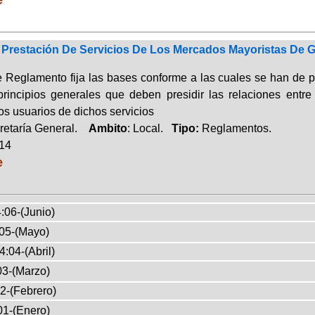
Prestación De Servicios De Los Mercados Mayoristas De 
 Reglamento fija las bases conforme a las cuales se han de pre
rincipios generales que deben presidir las relaciones ent
os usuarios de dichos servicios
retaría General.
Ambito
: Local.
Tipo:
Reglamentos.
014
e
:06-(Junio)
05-(Mayo)
4:04-(Abril)
03-(Marzo)
2-(Febrero)
01-(Enero)