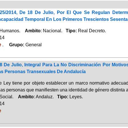
625/2014, De 18 De Julio, Por El Que Se Regulan Deter
ncapacidad Temporal En Los Primeros Trescientos Sesenta
 Humanos.
Ambito
: Nacional.
Tipo:
Real Decreto.
014
e
.
Grupo:
General
 8 De Julio, Integral Para La No Discriminación Por Moti
s Personas Transexuales De Andalucía
e Ley tiene por objeto establecer un marco normativo adecuad
as personas que manifiesten una identidad de género distinta a
 Social.
Ambito
: Andaluz.
Tipo:
Leyes.
014
e