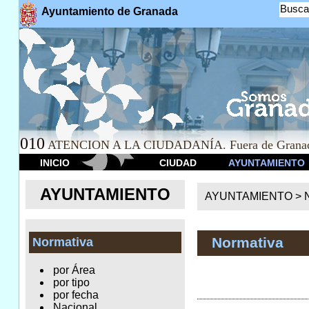
Busca
Ayuntamiento de Granada
010
ATENCION A LA CIUDADANÍA. Fuera de Granad
INICIO
CIUDAD
AYUNTAMIENTO
AYUNTAMIENTO
AYUNTAMIENTO >
Normativa
Normativa
por Área
por tipo
por fecha
Nacional