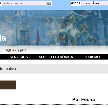
r
Áreas
a 958 539 697
SERVICIOS
SEDE ELECTRÓNICA
TURISMO
Normativa
Por Fecha