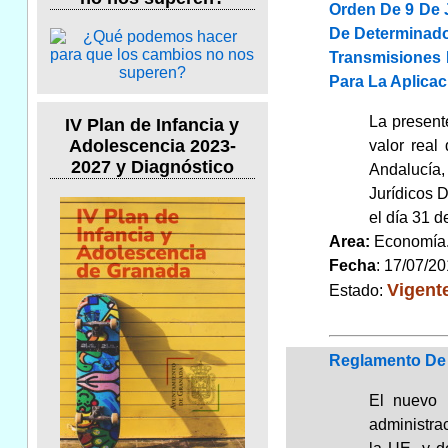
Orden De 9 De J
De Determinado
Transmisiones 
Para La Aplica
La presente
IV Plan de Infancia y
Adolescencia 2023-
valor real
2027 y Diagnóstico
Andalucía,
Jurídicos 
el día 31 d
Area:
Economí
Fecha
: 17/07/2
Vigent
Estado:
Reglamento De L
El nuevo 
administrac