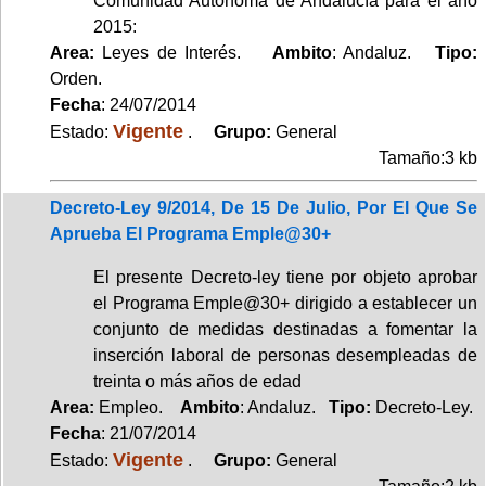
Comunidad Autónoma de Andalucía para el año
2015:
Area:
Leyes de Interés.
Ambito
: Andaluz.
Tipo:
Orden.
Fecha
: 24/07/2014
Vigente
Estado:
.
Grupo:
General
Tamaño:3 kb
Decreto-Ley 9/2014, De 15 De Julio, Por El Que Se
Aprueba El Programa Emple@30+
El presente Decreto-ley tiene por objeto aprobar
el Programa Emple@30+ dirigido a establecer un
conjunto de medidas destinadas a fomentar la
inserción laboral de personas desempleadas de
treinta o más años de edad
Area:
Empleo.
Ambito
: Andaluz.
Tipo:
Decreto-Ley.
Fecha
: 21/07/2014
Vigente
Estado:
.
Grupo:
General