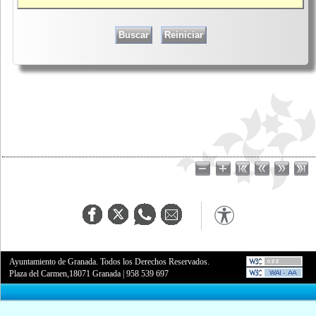
Ayuntamiento de Granada. Todos los Derechos Reservados.
Plaza del Carmen,18071 Granada
|
958 539 697