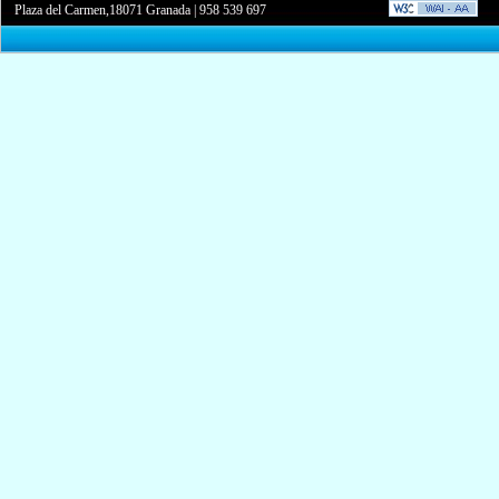
Plaza del Carmen,18071 Granada
|
958 539 697