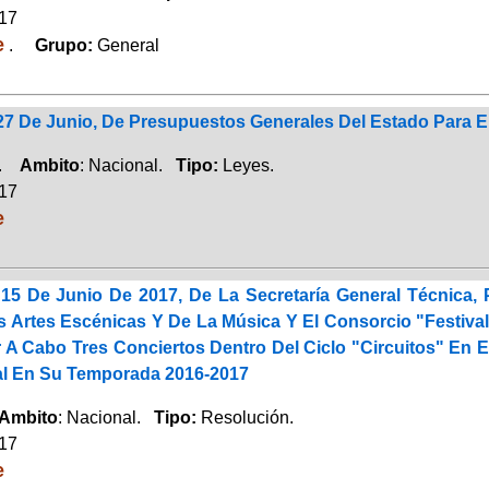
017
e
.
Grupo:
General
 27 De Junio, De Presupuestos Generales Del Estado Para E
a.
Ambito
: Nacional.
Tipo:
Leyes.
017
e
15 De Junio De 2017, De La Secretaría General Técnica, P
s Artes Escénicas Y De La Música Y El Consorcio "Festiva
r A Cabo Tres Conciertos Dentro Del Ciclo "Circuitos" En
al En Su Temporada 2016-2017
Ambito
: Nacional.
Tipo:
Resolución.
017
e