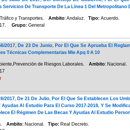
 Servicios De Transporte De La Línea 1 Del Metropolitano
Tráfico y Transportes.
Ambito
: Andaluz.
Tipo:
Acuerdo.
017.
Grupo:
General
56/2017, De 23 De Junio, Por El Que Se Aprueba El Regl
nes Técnicas Complementarias Mie Apq 0 A 10
iente,Prevención de Riesgos Laborales.
Ambito
: Nacional
017
e
6/2017, De 21 De Julio, Por El Que Se Establecen Los Umb
Ayudas Al Estudio Para El Curso 2017-2018, Y Se Modifica
blece El Régimen De Las Becas Y Ayudas Al Estudio Perso
ón.
Ambito
: Nacional.
Tipo:
Real Decreto.