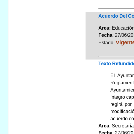
Acuerdo Del Co
Area:
Educaci
Fecha
: 27/06/2
Vigent
Estado:
Texto Refundid
El Ayunta
Reglament
Ayuntamien
íntegro c
regirá por
modificaci
acuerdo con
Area:
Secretarí
Fecha
: 27/06/2