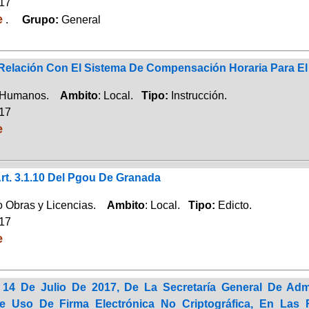
017
e
.
Grupo:
General
 Relación Con El Sistema De Compensación Horaria Para El
 Humanos.
Ambito
: Local.
Tipo:
Instrucción.
017
e
Art. 3.1.10 Del Pgou De Granada
 Obras y Licencias.
Ambito
: Local.
Tipo:
Edicto.
017
e
14 De Julio De 2017, De La Secretaría General De Admi
e Uso De Firma Electrónica No Criptográfica, En Las