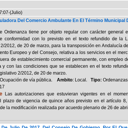
:07-(Julio)
ladora Del Comercio Ambulante En El Término Municipal 
e Ordenanza tiene por objeto regular con carácter general 
 conformidad con lo previsto en el texto refundido de la 
o 2/2012, de 20 de marzo, para la transposición en Andalucía d
ento Europeo y del Consejo, relativa a los servicios en el mer
 fuera de establecimiento comercial permanente, con empleo de
a y con las condiciones que se establecen en el texto refun
gislativo 2/2012, de 20 de marzo.
Ocupación de vía pública.
Ambito
: Local.
Tipo:
Ordenanzas
017
e
Las autorizaciones que estuvieran vigentes en el momen
el plazo de vigencia de quince años previsto en el artículo 
 de la modificación realizada por acuerdo plenario de 26 de abri
De Julio De 2017, Del Consejo De Gobierno, Por El Que 