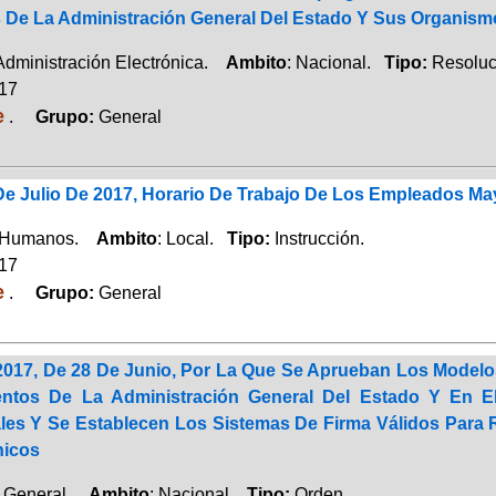
s De La Administración General Del Estado Y Sus Organism
 Administración Electrónica.
Ambito
: Nacional.
Tipo:
Resoluc
017
e
.
Grupo:
General
 De Julio De 2017, Horario De Trabajo De Los Empleados M
 Humanos.
Ambito
: Local.
Tipo:
Instrucción.
017
e
.
Grupo:
General
2017, De 28 De Junio, Por La Que Se Aprueban Los Modelos
ntos De La Administración General Del Estado Y En El
les Y Se Establecen Los Sistemas De Firma Válidos Para 
nicos
a General.
Ambito
: Nacional.
Tipo:
Orden.