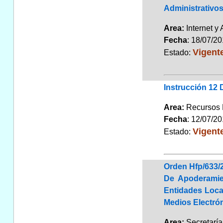
Administrativo
Area:
Internet y
Fecha
: 18/07/2
Vigent
Estado:
Instrucción 12
Area:
Recursos
Fecha
: 12/07/2
Vigent
Estado:
Orden Hfp/633/
De Apoderamie
Entidades Loca
Medios Electró
Area:
Secretarí