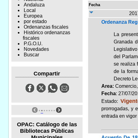
Andaluza
Fecha
Local
2017
Europea
por estado
Ordenanza Regu
Ordenanzas fiscales
Histórico ordenanzas
La present
fiscales
Granada de
P.G.O.U.
Legislativ
Novedades
Buscar
del Parlam
se realiza
de la form
Compartir
Decreto Le
Area:
Comercio,
Fecha
: 27/07/2
Vigent
Estado:
prorrogadas, y 
entrada en vigor
OPAC: Catálogo de las
Bibliotecas Públicas
Municipales
Acuerdo De 18 