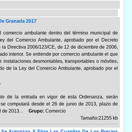
De Granada 2017
el comercio ambulante dentro del término municipal de
Ley del Comercio Ambulante, aprobado por el Decreto
e la Directiva 2006/123/CE, de 12 de diciembre de 2006,
cado interior. Se entiende por comercio ambulante el que
 instalaciones desmontables, transportables o móviles,
dido de la Ley del Comercio Ambulante, aprobado por el
.
to de la entrada en vigor de esta Ordenanza, serán
8, se computará desde el 26 de junio de 2013, plazo de
l de 2013. .
Grupo:
Comercio
Tamaño:21255 kb
Se Autorizan Y Fijan Las Cuantías De Los Precios