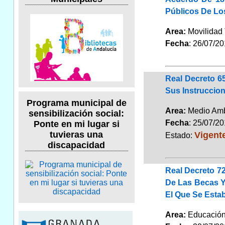
Públicos De Los
Area:
Movilidad 
Fecha
: 26/07/2
Real Decreto 6
Sus Instruccio
Programa municipal de
Area:
Medio Amb
sensibilización social:
Fecha
: 25/07/2
Ponte en mi lugar si
Vigent
tuvieras una
Estado:
discapacidad
Real Decreto 72
De Las Becas Y 
El Que Se Esta
Area:
Educaci