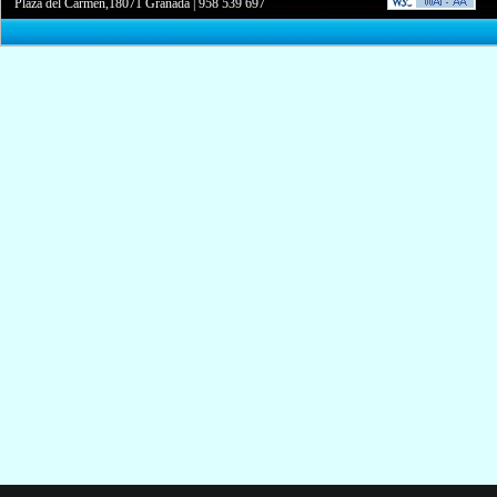
Plaza del Carmen,18071 Granada
|
958 539 697