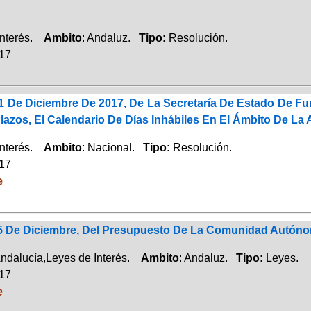
Interés.
Ambito
: Andaluz.
Tipo:
Resolución.
017
1 De Diciembre De 2017, De La Secretaría De Estado De Fu
zos, El Calendario De Días Inhábiles En El Ámbito De La 
Interés.
Ambito
: Nacional.
Tipo:
Resolución.
017
e
 5 De Diciembre, Del Presupuesto De La Comunidad Autóno
ndalucía,Leyes de Interés.
Ambito
: Andaluz.
Tipo:
Leyes.
017
e