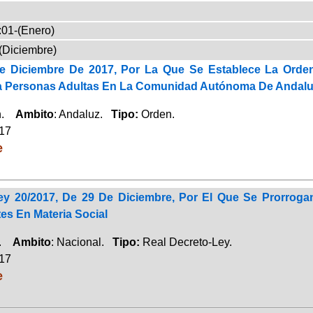
:01-(Enero)
(Diciembre)
e Diciembre De 2017, Por La Que Se Establece La Orden
ra Personas Adultas En La Comunidad Autónoma De Andalu
ón.
Ambito
: Andaluz.
Tipo:
Orden.
017
e
ey 20/2017, De 29 De Diciembre, Por El Que Se Prorroga
es En Materia Social
a.
Ambito
: Nacional.
Tipo:
Real Decreto-Ley.
017
e