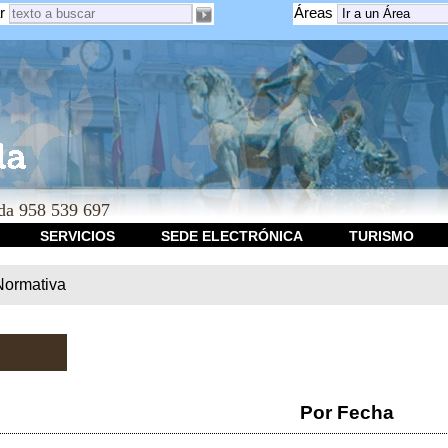
r
Áreas
a 958 539 697
SERVICIOS
SEDE ELECTRÓNICA
TURISMO
Normativa
Por Fecha