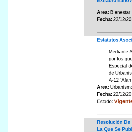
Extraordinario 
Area:
Bienestar 
Fecha
: 22/12/2
Estatutos Asoc
Mediante A
por los qu
Especial de
de Urbanis
A-12 “Afán 
Area:
Urbanismo
Fecha
: 22/12/2
Vigent
Estado:
Resolución De 
La Que Se Publ