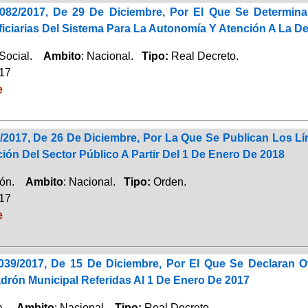
082/2017, De 29 De Diciembre, Por El Que Se Determina
iciarias Del Sistema Para La Autonomía Y Atención A La D
 Social.
Ambito
: Nacional.
Tipo:
Real Decreto.
017
e
/2017, De 26 De Diciembre, Por La Que Se Publican Los Lí
ión Del Sector Público A Partir Del 1 De Enero De 2018
ción.
Ambito
: Nacional.
Tipo:
Orden.
017
e
039/2017, De 15 De Diciembre, Por El Que Se Declaran Of
drón Municipal Referidas Al 1 De Enero De 2017
ca.
Ambito
: Nacional.
Tipo:
Real Decreto.