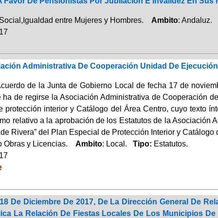
A Favor De Pensionistas Por Jubilación E Invalidez En Sus
Social,Igualdad entre Mujeres y Hombres.
Ambito
: Andaluz.
017
iación Administrativa De Cooperación Unidad De Ejecución
cuerdo de la Junta de Gobierno Local de fecha 17 de novie
e ha de regirse la Asociación Administrativa de Cooperación d
 protección interior y Catálogo del Área Centro, cuyo texto ín
mo relativo a la aprobación de los Estatutos de la Asociación 
de Rivera” del Plan Especial de Protección Interior y Catálogo 
 Obras y Licencias.
Ambito
: Local.
Tipo:
Estatutos.
017
e
18 De Diciembre De 2017, De La Dirección General De Rel
ica La Relación De Fiestas Locales De Los Municipios D