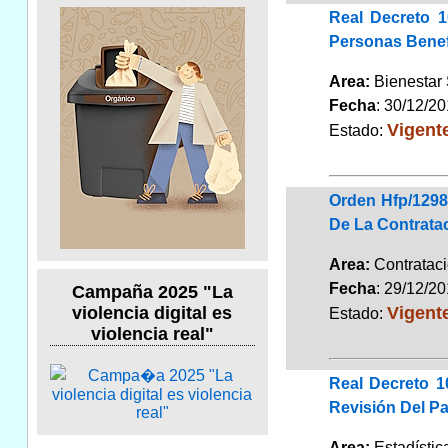
Real Decreto 1
Personas Benef
Area:
Bienestar
Fecha
: 30/12/2
Vigent
Estado:
Orden Hfp/1298
De La Contratac
Area:
Contrata
Fecha
: 29/12/2
Campaña 2025 "La
Vigent
violencia digital es
Estado:
violencia real"
Real Decreto 1
Revisión Del Pa
Area:
Estadísti