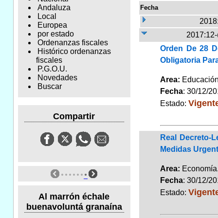
Andaluza
Fecha
Local
2018
Europea
por estado
2017:12-
Ordenanzas fiscales
Orden De 28 D
Histórico ordenanzas
Obligatoria Pa
fiscales
P.G.O.U.
Novedades
Area:
Educaci
Buscar
Fecha
: 30/12/2
Vigent
Estado:
Compartir
Real Decreto-L
Medidas Urgent
Area:
Economí
Fecha
: 30/12/2
Vigent
Estado:
Al marrón échale
buenavoluntá granaína