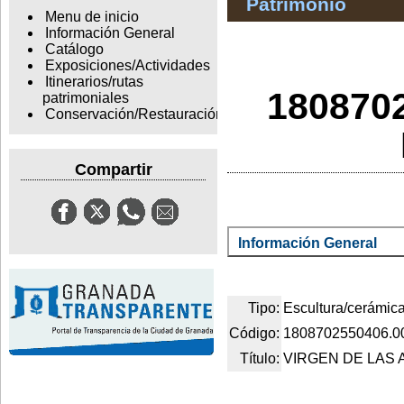
Patrimonio
Menu de inicio
Información General
Catálogo
Exposiciones/Actividades
Itinerarios/rutas
180870
patrimoniales
Conservación/Restauración
Compartir
Información General
Tipo:
Escultura/cerámic
Código:
1808702550406.0
Título:
VIRGEN DE LAS